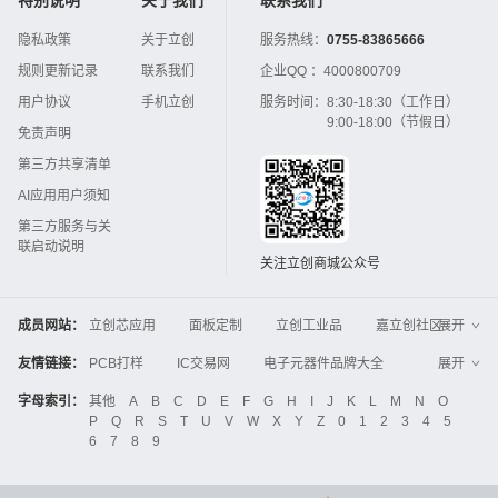
隐私政策
关于立创
服务热线：
0755-83865666
规则更新记录
联系我们
企业QQ ：
4000800709
用户协议
手机立创
服务时间：
8:30-18:30（工作日）
9:00-18:00（节假日）
免责声明
第三方共享清单
AI应用用户须知
第三方服务与关
联启动说明
关注立创商城公众号
成员网站：
立创芯应用
面板定制
立创工业品
嘉立创社区
展开
3D打印
嘉立创FPC
嘉立创PCB
嘉立创FA
友情链接：
PCB打样
IC交易网
电子元器件品牌大全
展开
立创电子设计大赛
立创开源硬件
中国IC网
智能电网
机电设备
电子工程网
字母索引：
其他
A
B
C
D
E
F
G
H
I
J
K
L
M
N
O
Global Website LCSC
ZXHPCB
P
Q
R
S
T
U
V
W
X
Y
Z
0
1
2
3
4
5
晶振
电子技术应用
21icsearch
电子展
6
7
8
9
液晶屏交易中心
中国包装网
电子元器件查询
工业品采购
IC电子网
锂电池
集成灶