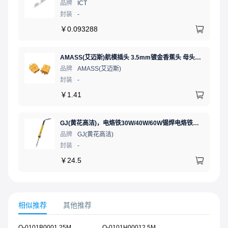
品牌
ICT
封装
-
￥
0.093288
AMASS(艾迈斯)航模插头 3.5mm镀金香蕉头 母头XT60-F.G.Y
品牌
AMASS(艾迈斯)
封装
-
￥
1.41
GJ(黄花高洁)，电烙铁30W/40W/60W锡焊电烙铁焊接工具电焊笔手机电子维修（内热35W），NO.435(35W)
品牌
GJ(黄花高洁)
封装
-
￥
24.5
相似推荐
其他推荐
Q-0101B0001.25M
Q-0101H00012.5M