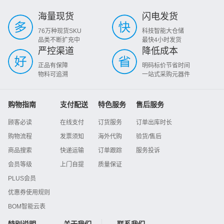
海量现货
闪电发货
76万种现货SKU
科技智能大仓储
品类不断扩充中
最快4小时发货
严控渠道
降低成本
正品有保障
明码标价节省时间
物料可追溯
一站式采购元器件
购物指南
支付配送
特色服务
售后服务
顾客必读
在线支付
订货服务
订单出库时长
购物流程
发票须知
海外代购
验货/售后
商品搜索
快递运输
订单跟踪
服务投诉
会员等级
上门自提
质量保证
PLUS会员
优惠券使用规则
BOM智能云表
特别说明
关于我们
联系我们