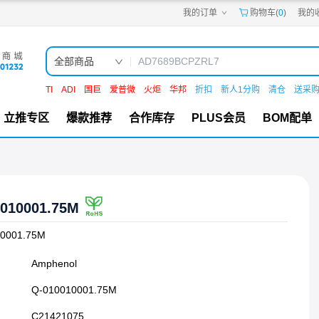
我的订单
购物车(
0
)
我的
嘉立创PCB
嘉立创FPC
嘉立创SMT
嘉立创FA
全部商品
嘉立创EDA
嘉立创社区
TI
ADI
国巨
爱普微
火炬
华邦
折扣
新人1分购
清仓
送采
机电工坊
立推专区
爆款推荐
合作库存
PLUS会员
BOM配单
010001.75M
0001.75M
Amphenol
Q-010010001.75M
C21421075