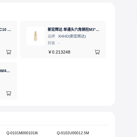
SD卡 工业级 TLC 64GB C10 U3 V30 A2 SDXC LDPC纠错 PE 3K 无人机、行车记录仪、安防监控适配
新宏辉达 单通头六角铜柱M3*11+6 PCBA主板隔离螺柱
品牌
XHHD(新宏辉达)
封装
-
￥
0.213248
GJ(黄花高洁)，电烙铁30W/40W/60W锡焊电烙铁焊接工具电焊笔手机电子维修（内热35W），NO.435(35W)
Q-0101M0001018i
Q-0102U00012.5M