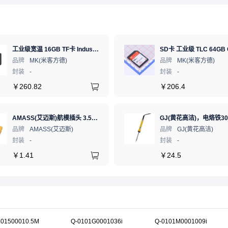
工业级宽温 16GB TF卡 Industrial WT pSLC 存储卡 MICRO SD LDPC纠错 PE 30K 无人机、行车记录仪、安防监控适配
品牌
MK(米客方德)
品牌
MK(米客方德)
封装
-
封装
-
￥
260.82
￥
206.4
AMASS(艾迈斯)航模插头 3.5mm镀金香蕉头 母头XT60-F.G.Y
品牌
AMASS(艾迈斯)
品牌
GJ(黄花高洁)
封装
-
封装
-
￥
1.41
￥
24.5
101500010.5M
Q-0101G0001036i
Q-0101M0001009i