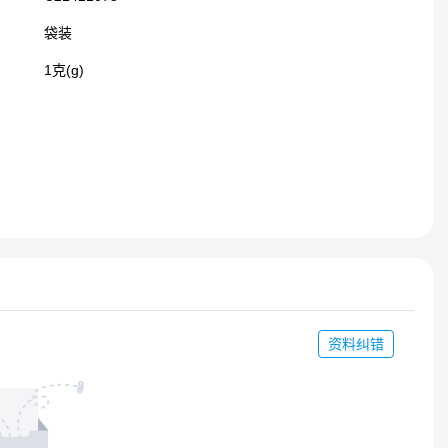
袋装
1克(g)
资料纠错