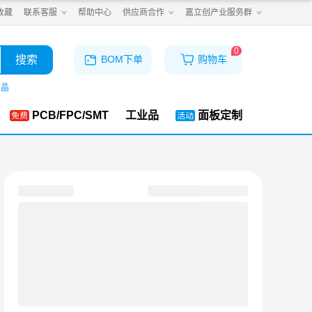
收藏
联系客服
帮助中心
供应商合作
嘉立创产业服务群
0
搜索
BOM下单
购物车
购晶
PCB/FPC/SMT
工业品
面板定制