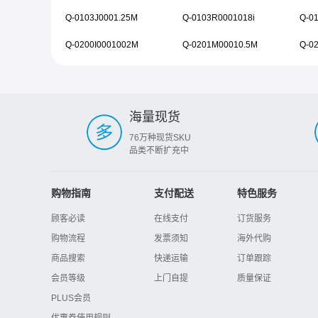
Q-0103J0001.25M
Q-0103R0001018i
Q-0
Q-0200I0001002M
Q-0201M00010.5M
Q-0
海量现货
76万种现货SKU
品类不断扩充中
购物指南
支付配送
特色服务
顾客必读
在线支付
订货服务
购物流程
发票须知
海外代购
商品搜索
快递运输
订单跟踪
会员等级
上门自提
质量保证
PLUS会员
优惠券使用规则