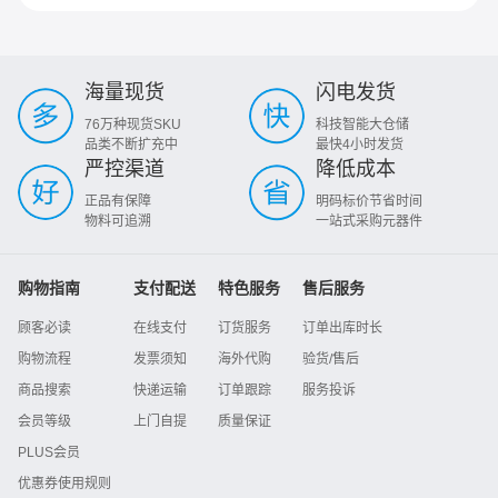
海量现货
闪电发货
76万种现货SKU
科技智能大仓储
品类不断扩充中
最快4小时发货
严控渠道
降低成本
正品有保障
明码标价节省时间
物料可追溯
一站式采购元器件
购物指南
支付配送
特色服务
售后服务
顾客必读
在线支付
订货服务
订单出库时长
购物流程
发票须知
海外代购
验货/售后
商品搜索
快递运输
订单跟踪
服务投诉
会员等级
上门自提
质量保证
PLUS会员
优惠券使用规则