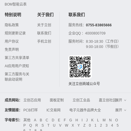
BOM智能云表
特别说明
关于我们
联系我们
隐私政策
关于立创
服务热线：
0755-83865666
规则更新记录
联系我们
企业QQ ：
4000800709
用户协议
手机立创
服务时间：
8:30-18:30（工作日）
9:00-18:00（节假日）
免责声明
第三方共享清单
AI应用用户须知
第三方服务与关
联启动说明
关注立创商城公众号
成员网站：
立创芯应用
面板定制
立创工业品
嘉立创社区
展开
3D打印
嘉立创FPC
嘉立创PCB
嘉立创FA
友情链接：
PCB打样
IC交易网
电子元器件品牌大全
展开
立创电子设计大赛
立创开源硬件
中国IC网
智能电网
机电设备
电子工程网
字母索引：
其他
A
B
C
D
E
F
G
H
I
J
K
L
M
N
O
Global Website LCSC
ZXHPCB
P
Q
R
S
T
U
V
W
X
Y
Z
0
1
2
3
4
5
晶振
电子技术应用
21icsearch
电子展
6
7
8
9