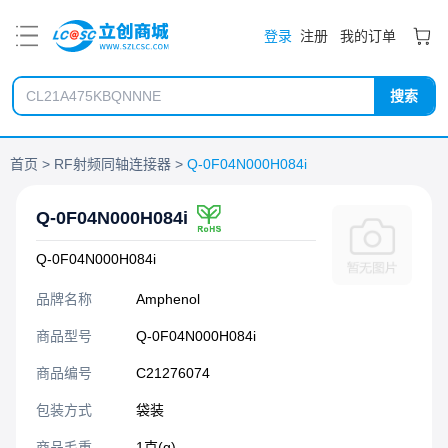
PDF
登录
注册
我的订单
搜索
首页
RF射频同轴连接器
Q-0F04N000H084i
Q-0F04N000H084i
Q-0F04N000H084i
品牌名称
Amphenol
商品型号
Q-0F04N000H084i
商品编号
C21276074
包装方式
袋装
商品毛重
1克(g)