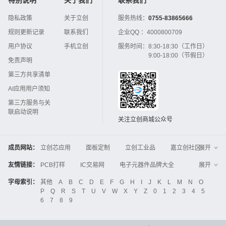
隐私政策
关于立创
服务热线：
0755-83865666
规则更新记录
联系我们
企业QQ ：
4000800709
用户协议
手机立创
服务时间：
8:30-18:30（工作日）
9:00-18:00（节假日）
免责声明
第三方共享清单
AI应用用户须知
第三方服务与关
联启动说明
关注立创商城公众号
成员网站：
立创芯应用
面板定制
立创工业品
嘉立创社区
展开
3D打印
嘉立创FPC
嘉立创PCB
嘉立创FA
友情链接：
PCB打样
IC交易网
电子元器件品牌大全
展开
立创电子设计大赛
立创开源硬件
中国IC网
智能电网
机电设备
电子工程网
字母索引：
其他
A
B
C
D
E
F
G
H
I
J
K
L
M
N
O
Global Website LCSC
ZXHPCB
P
Q
R
S
T
U
V
W
X
Y
Z
0
1
2
3
4
5
晶振
电子技术应用
21icsearch
电子展
6
7
8
9
液晶屏交易中心
中国包装网
电子元器件查询
工业品采购
IC电子网
锂电池
集成灶