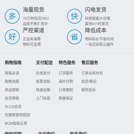
海量现货
闪电发货
76万种现货SKU
科技智能大仓储
品类不断扩充中
最快4小时发货
严控渠道
降低成本
正品有保障
明码标价节省时间
物料可追溯
一站式采购元器件
购物指南
支付配送
特色服务
售后服务
顾客必读
在线支付
订货服务
订单出库时长
购物流程
发票须知
海外代购
验货/售后
商品搜索
快递运输
订单跟踪
服务投诉
会员等级
上门自提
质量保证
PLUS会员
优惠券使用规则
BOM智能云表
特别说明
关于我们
联系我们