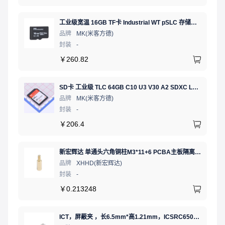
工业级宽温 16GB TF卡 Industrial WT pSLC 存储卡 MICRO SD LDPC纠错 PE 30K 无人机、行车记录仪、安防监控适配
品牌
MK(米客方德)
封装
-
￥
260.82
SD卡 工业级 TLC 64GB C10 U3 V30 A2 SDXC LDPC纠错 PE 3K 无人机、行车记录仪、安防监控适配
品牌
MK(米客方德)
封装
-
￥
206.4
新宏辉达 单通头六角铜柱M3*11+6 PCBA主板隔离螺柱
品牌
XHHD(新宏辉达)
封装
-
￥
0.213248
ICT，屏蔽夹 ，长6.5mm*高1.21mm，ICSRC6508SFR