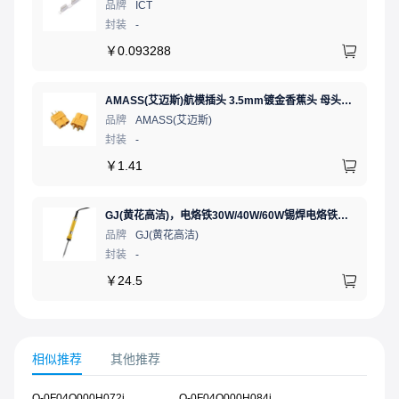
品牌
ICT
封装
-
￥
0.093288
AMASS(艾迈斯)航模插头 3.5mm镀金香蕉头 母头XT60-F.G.Y
品牌
AMASS(艾迈斯)
封装
-
￥
1.41
GJ(黄花高洁)，电烙铁30W/40W/60W锡焊电烙铁焊接工具电焊笔手机电子维修（内热35W），NO.435(35W)
品牌
GJ(黄花高洁)
封装
-
￥
24.5
相似推荐
其他推荐
Q-0F04O000H072i
Q-0F04O000H084i