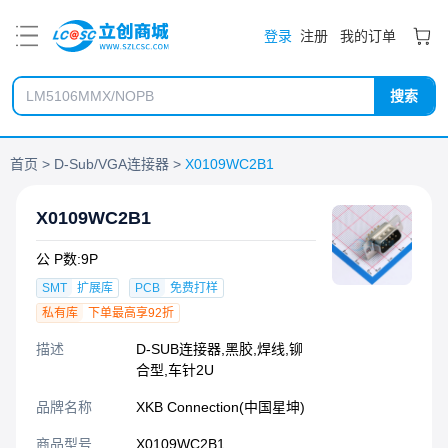
PDF
登录
注册
我的订单
搜索
首页
D-Sub/VGA连接器
X0109WC2B1
X0109WC2B1
公 P数:9P
SMT
扩展库
PCB
免费打样
私有库
下单最高享92折
描述
D-SUB连接器,黑胶,焊线,铆
合型,车针2U
品牌名称
XKB Connection(中国星坤)
商品型号
X0109WC2B1