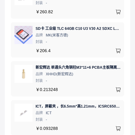
封装
-
￥
260.82
SD卡 工业级 TLC 64GB C10 U3 V30 A2 SDXC LDPC纠错 PE 3K 无人机、行车记录仪、安防监控适配
品牌
MK(米客方德)
封装
-
￥
206.4
新宏辉达 单通头六角铜柱M3*11+6 PCBA主板隔离螺柱
品牌
XHHD(新宏辉达)
封装
-
￥
0.213248
ICT，屏蔽夹 ，长6.5mm*高1.21mm，ICSRC6508SFR
品牌
ICT
封装
-
￥
0.093288