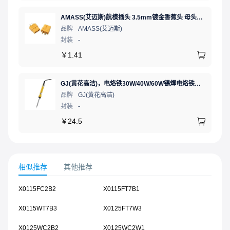
AMASS(艾迈斯)航模插头 3.5mm镀金香蕉头 母头XT60-F.G.Y
品牌
AMASS(艾迈斯)
封装
-
￥
1.41
GJ(黄花高洁)，电烙铁30W/40W/60W锡焊电烙铁焊接工具电焊笔手机电子维修（内热35W），NO.435(35W)
品牌
GJ(黄花高洁)
封装
-
￥
24.5
相似推荐
其他推荐
X0115FC2B2
X0115FT7B1
X0115WT7B3
X0125FT7W3
X0125WC2B2
X0125WC2W1