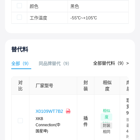
颜色
黑色
工作温度
-55℃~+105℃
替代料
全部替代料（
9
）>
全部
（
9
）
同品牌替代
（
9
）
对
封
相似
库存
厂家型号
比
装
度
总量
现
货：
相似
X0109WT7B2
90
度
插
XKB
现货
90
%
件
Connection(中
封装
最快
国星坤)
4
小
相同
时发