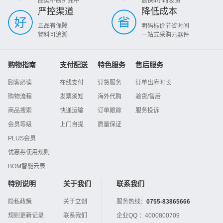
品类不断扩充中
最快4小时发货
严控渠道
降低成本
正品有保障
明码标价节省时间
物料可追溯
一站式采购元器件
购物指南
支付配送
特色服务
售后服务
顾客必读
在线支付
订货服务
订单出库时长
购物流程
发票须知
海外代购
验货/售后
商品搜索
快递运输
订单跟踪
服务投诉
会员等级
上门自提
质量保证
PLUS会员
优惠券使用规则
BOM智能云表
特别说明
关于我们
联系我们
隐私政策
关于立创
服务热线：
0755-83865666
规则更新记录
联系我们
企业QQ ：
4000800709