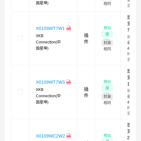
需订
国星坤)
相同
货
现
货：
相似
X0109WT7W1
770
度
插
XKB
现货
87
%
件
Connection(中
封装
最快
国星坤)
4
小
相同
时发
货
现
货：
相似
X0109WT7W3
11
度
插
XKB
现货
87
%
件
Connection(中
封装
最快
国星坤)
4
小
相同
时发
货
现
货：
相似
X0109WC2W2
23