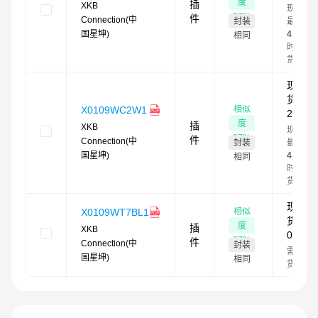
度
插
XKB
现货
87
%
件
Connection(中
封装
最快
国星坤)
4
小
相同
时发
货
现
货：
相似
X0109WC2W1
26
度
插
XKB
现货
87
%
件
Connection(中
封装
最快
国星坤)
4
小
相同
时发
货
现
相似
X0109WT7BL1
货：
度
插
XKB
0
87
%
件
Connection(中
封装
需订
国星坤)
相同
货