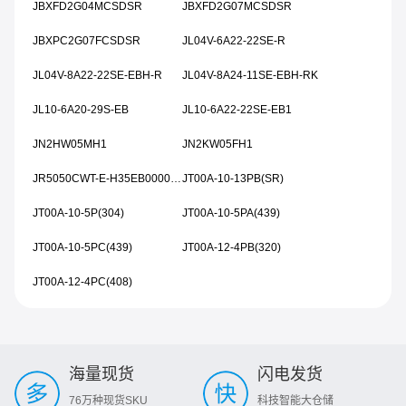
JBXFD2G04MCSDSR
JBXFD2G07MCSDSR
JBXPC2G07FCSDSR
JL04V-6A22-22SE-R
JL04V-8A22-22SE-EBH-R
JL04V-8A24-11SE-EBH-RK
JL10-6A20-29S-EB
JL10-6A22-22SE-EB1
JN2HW05MH1
JN2KW05FH1
JR5050CWT-E-H35EB0000-N0000001
JT00A-10-13PB(SR)
JT00A-10-5P(304)
JT00A-10-5PA(439)
JT00A-10-5PC(439)
JT00A-12-4PB(320)
JT00A-12-4PC(408)
海量现货
闪电发货
76万种现货SKU
科技智能大仓储