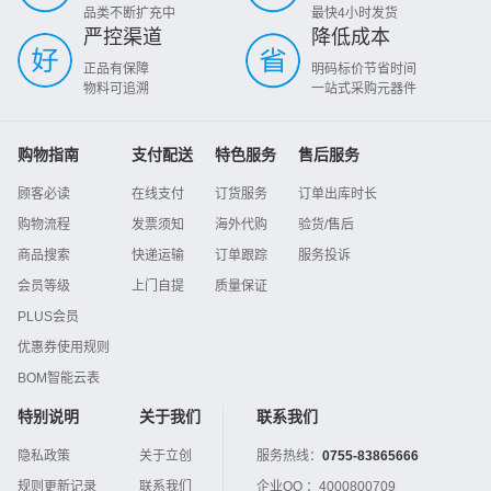
品类不断扩充中
最快4小时发货
严控渠道
降低成本
正品有保障
明码标价节省时间
物料可追溯
一站式采购元器件
购物指南
支付配送
特色服务
售后服务
顾客必读
在线支付
订货服务
订单出库时长
购物流程
发票须知
海外代购
验货/售后
商品搜索
快递运输
订单跟踪
服务投诉
会员等级
上门自提
质量保证
PLUS会员
优惠券使用规则
BOM智能云表
特别说明
关于我们
联系我们
隐私政策
关于立创
服务热线：
0755-83865666
规则更新记录
联系我们
企业QQ ：
4000800709