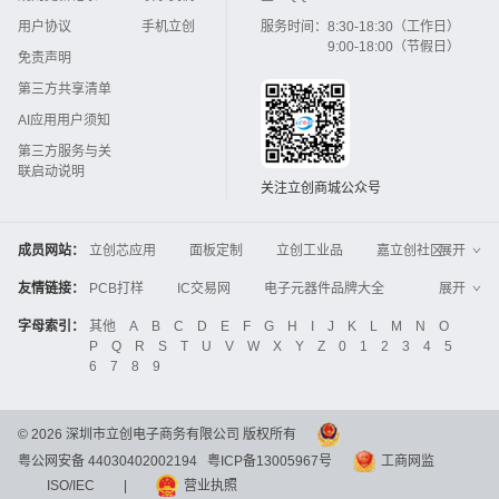
用户协议
手机立创
服务时间：
8:30-18:30（工作日）
9:00-18:00（节假日）
免责声明
第三方共享清单
AI应用用户须知
第三方服务与关
联启动说明
关注立创商城公众号
成员网站：
立创芯应用
面板定制
立创工业品
嘉立创社区
展开
3D打印
嘉立创FPC
嘉立创PCB
嘉立创FA
友情链接：
PCB打样
IC交易网
电子元器件品牌大全
展开
立创电子设计大赛
立创开源硬件
中国IC网
智能电网
机电设备
电子工程网
字母索引：
其他
A
B
C
D
E
F
G
H
I
J
K
L
M
N
O
Global Website LCSC
ZXHPCB
P
Q
R
S
T
U
V
W
X
Y
Z
0
1
2
3
4
5
晶振
电子技术应用
21icsearch
电子展
6
7
8
9
液晶屏交易中心
中国包装网
电子元器件查询
工业品采购
IC电子网
锂电池
集成灶
©
2026
深圳市立创电子商务有限公司 版权所有
中国机床商务网
DFRobot开源硬件商城
粤公网安备 44030402002194
粤ICP备13005967号
工商网监
分析测试百科网
开步睿思
串联谐振
更多
>>
ISO/IEC
|
营业执照