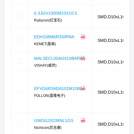
6.3JGV1000M10X10.5
SMD,D10xL10.5m
Rubycon(红宝石)
EDH108M6R3S9PAA
SMD,D10xL10.5m
KEMET(基美)
MALSECL00AG410BARK
SMD,D10xL10.5m
VISHAY(威世)
EFVG6R3ADA102M10B0
SMD,D10xL10.5m
FOLLON(富隆电子)
UWG0J102MNL1GS
SMD,D10xL10.5m
Nichicon(尼吉康)