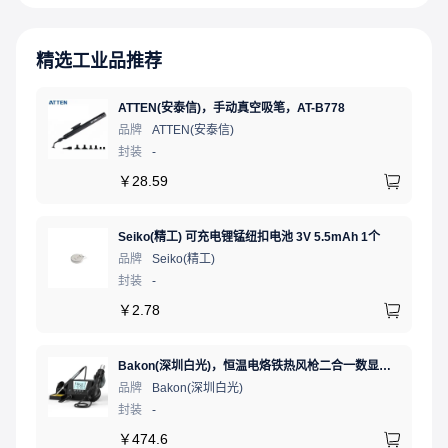
精选工业品推荐
ATTEN(安泰信)，手动真空吸笔，AT-B778
品牌
ATTEN(安泰信)
封装
-
￥
28.59
Seiko(精工) 可充电锂锰纽扣电池 3V 5.5mAh 1个
品牌
Seiko(精工)
封装
-
￥
2.78
Bakon(深圳白光)，恒温电烙铁热风枪二合一数显可调温大功率无铅拆焊台，BK881（新老款交替发货）
品牌
Bakon(深圳白光)
封装
-
￥
474.6