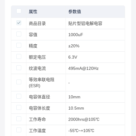
属性
参数值
商品目录
贴片型铝电解电容
容值
1000uF
精度
±20%
额定电压
6.3V
纹波电流
495mA@120Hz
等效串联电阻
-
(ESR)
电容体直径
10mm
电容体长度
10.5mm
工作寿命
2000hrs@105℃
工作温度
-55℃~+105℃