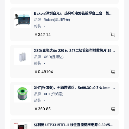
Bakon(深圳白光)，热风枪电烙铁拆焊台二合一智能双数显可调恒温焊接台，BK701D
品牌
Bakon(深圳白光)
封装
-
￥
342.14
XSD(鑫顺达)to-220 to-247二极管铝型材散热片 15.5*10.5*21 本色带针大功率电子散热器（可定制）
品牌
XSD(鑫顺达)
封装
-
￥
0.49104
XHT(兴鸿泰)，无铅焊锡丝，Sn99.3Cu0.7 Φ1mm 750G，环保锡线， 免洗焊锡丝/锡线,1卷
品牌
XHT(兴鸿泰)
封装
-
￥
360.85
优利德 UTP3315TFL-II 线性直流稳压电源 0-30V5A 低噪声高精度实验电源