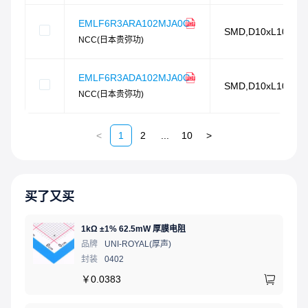
EMLF6R3ARA102MJA0G
SMD,D10xL10.5m
NCC(日本贵弥功)
EMLF6R3ADA102MJA0G
SMD,D10xL10.5m
NCC(日本贵弥功)
<
1
2
...
10
>
买了又买
1kΩ ±1% 62.5mW 厚膜电阻
品牌
UNI-ROYAL(厚声)
封装
0402
￥
0.0383