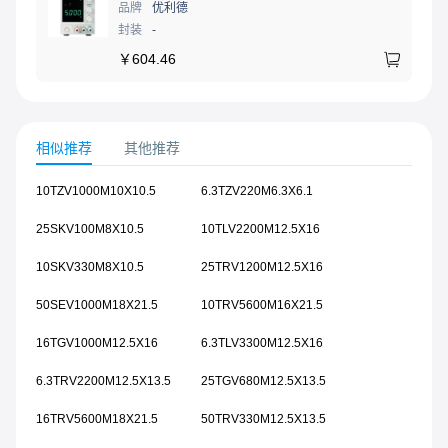
品牌
优利德
封装
-
￥
604.46
相似推荐
其他推荐
10TZV1000M10X10.5
6.3TZV220M6.3X6.1
25SKV100M8X10.5
10TLV2200M12.5X16
10SKV330M8X10.5
25TRV1200M12.5X16
50SEV1000M18X21.5
10TRV5600M16X21.5
16TGV1000M12.5X16
6.3TLV3300M12.5X16
6.3TRV2200M12.5X13.5
25TGV680M12.5X13.5
16TRV5600M18X21.5
50TRV330M12.5X13.5