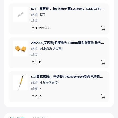
ICT，屏蔽夹 ，长6.5mm*高1.21mm，ICSRC6508SFR
品牌
ICT
封装
-
￥
0.093288
AMASS(艾迈斯)航模插头 3.5mm镀金香蕉头 母头XT60-F.G.Y
品牌
AMASS(艾迈斯)
封装
-
￥
1.41
GJ(黄花高洁)，电烙铁30W/40W/60W锡焊电烙铁焊接工具电焊笔手机电子维修（内热35W），NO.435(35W)
品牌
GJ(黄花高洁)
封装
-
￥
24.5