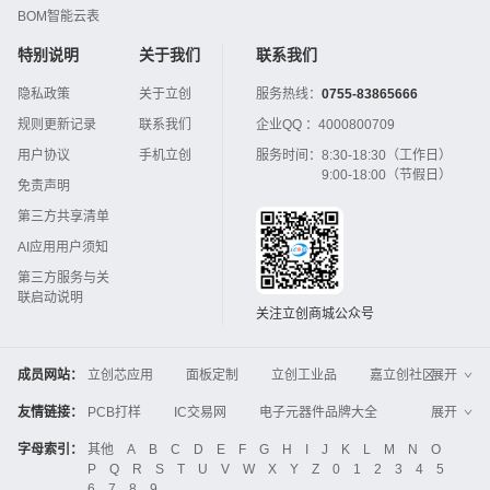
BOM智能云表
特别说明
关于我们
联系我们
隐私政策
关于立创
服务热线：
0755-83865666
规则更新记录
联系我们
企业QQ ：
4000800709
用户协议
手机立创
服务时间：
8:30-18:30（工作日）
9:00-18:00（节假日）
免责声明
第三方共享清单
AI应用用户须知
第三方服务与关
联启动说明
关注立创商城公众号
成员网站：
立创芯应用
面板定制
立创工业品
嘉立创社区
展开
3D打印
嘉立创FPC
嘉立创PCB
嘉立创FA
友情链接：
PCB打样
IC交易网
电子元器件品牌大全
展开
立创电子设计大赛
立创开源硬件
中国IC网
智能电网
机电设备
电子工程网
字母索引：
其他
A
B
C
D
E
F
G
H
I
J
K
L
M
N
O
Global Website LCSC
ZXHPCB
P
Q
R
S
T
U
V
W
X
Y
Z
0
1
2
3
4
5
晶振
电子技术应用
21icsearch
电子展
6
7
8
9