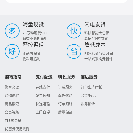
海量现货
闪电发货
76万种现货SKU
科技智能大仓储
品类不断扩充中
最快4小时发货
严控渠道
降低成本
正品有保障
明码标价节省时间
物料可追溯
一站式采购元器件
购物指南
支付配送
特色服务
售后服务
顾客必读
在线支付
订货服务
订单出库时长
购物流程
发票须知
海外代购
验货/售后
商品搜索
快递运输
订单跟踪
服务投诉
会员等级
上门自提
质量保证
PLUS会员
优惠券使用规则