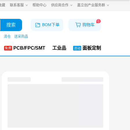
收藏
联系客服
帮助中心
供应商合作
嘉立创产业服务群
0
搜索
BOM下单
购物车
购
清仓
送采购晶
PCB/FPC/SMT
工业品
面板定制