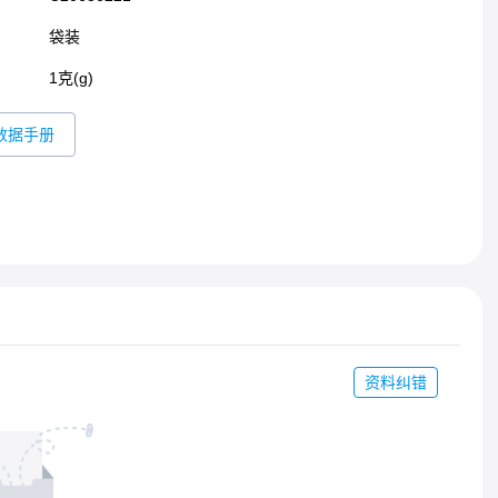
袋装
1克(g)
数据手册
资料纠错