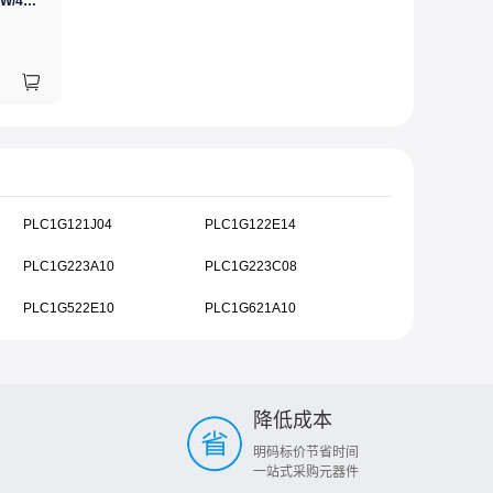
GJ(黄花高洁)，电烙铁30W/40W/60W锡焊电烙铁焊接工具电焊笔手机电子维修（内热35W），NO.435(35W)
PLC1G121J04
PLC1G122E14
PLC1G223A10
PLC1G223C08
PLC1G522E10
PLC1G621A10
降低成本
明码标价节省时间
一站式采购元器件