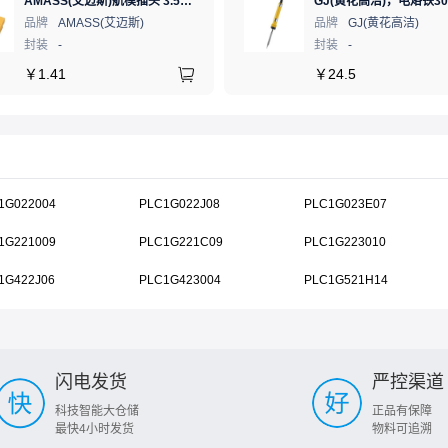
AMASS(艾迈斯)航模插头 3.5mm镀金香蕉头 母头XT60-F.G.Y
品牌
AMASS(艾迈斯)
品牌
GJ(黄花高洁)
封装
-
封装
-
￥
1.41
￥
24.5
1G022004
PLC1G022J08
PLC1G023E07
1G221009
PLC1G221C09
PLC1G223010
1G422J06
PLC1G423004
PLC1G521H14
闪电发货
严控渠道
科技智能大仓储
正品有保障
最快4小时发货
物料可追溯