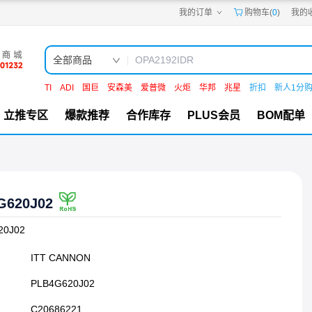
我的订单
购物车(
0
)
我的
嘉立创PCB
嘉立创FPC
嘉立创SMT
嘉立创FA
全部商品
嘉立创EDA
嘉立创社区
TI
ADI
国巨
安森美
爱普微
火炬
华邦
兆星
折扣
新人1分
机电工坊
立推专区
爆款推荐
合作库存
PLUS会员
BOM配单
G620J02
20J02
ITT CANNON
PLB4G620J02
C20686221