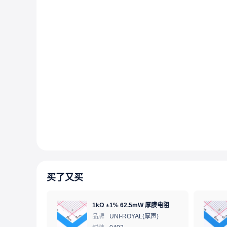
买了又买
1kΩ ±1% 62.5mW 厚膜电阻
品牌
UNI-ROYAL(厚声)