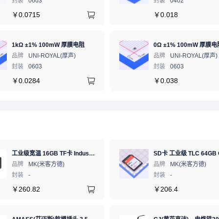
封装
0603
封装
0402
￥
0.0715
￥
0.018
1kΩ ±1% 100mW 厚膜电阻
0Ω ±1% 100mW 厚膜电
品牌
UNI-ROYAL(厚声)
品牌
UNI-ROYAL(厚声)
封装
0603
封装
0603
￥
0.0284
￥
0.038
工业级宽温 16GB TF卡 Industrial WT pSLC 存储卡 MICRO SD LDPC纠错 PE 30K 无人机、行车记录仪、安防监控适配
品牌
MK(米客方德)
品牌
MK(米客方德)
封装
-
封装
-
￥
260.82
￥
206.4