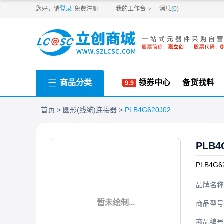
PDF
您好，请
登录
免费注册
我的工作台
消息(
0
)
商品分类
领券中心
备货找料
首页
圆形(线缆)连接器
PLB4G620J02
PLB4
PLB4G6
品牌名称
暂未绘制...
商品型号
商品编号