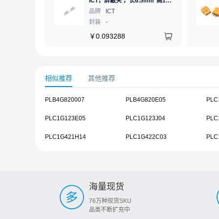
ICT，屏蔽夹 ，长6.5mm*高1.21mm，ICSRC6508SFR
品牌
ICT
封装
-
￥
0.093288
相似推荐
其他推荐
PLB4G820007
PLB4G820E05
PLC
PLC1G123E05
PLC1G123J04
PLC
PLC1G421H14
PLC1G422C03
PLC
海量现货
76万种现货SKU
品类不断扩充中