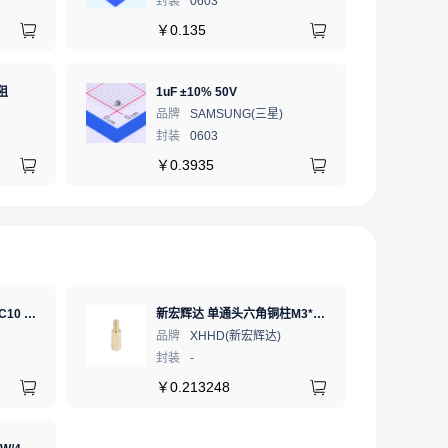
封装
0603
￥
0.135
阻
1uF ±10% 50V
品牌
SAMSUNG(三星)
封装
0603
￥
0.3935
SD卡 工业级 TLC 64GB C10 U3 V30 A2 SDXC LDPC纠错 PE 3K 无人机、行车记录仪、安防监控适配
新宏辉达 单通头六角铜柱M3*11+6 PCBA主板隔离螺柱
品牌
XHHD(新宏辉达)
封装
-
￥
0.213248