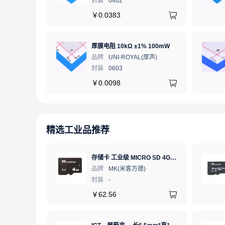
封装
0402
￥
0.0383
厚膜电阻 10kΩ ±1% 100mW
品牌
UNI-ROYAL(厚声)
封装
0603
￥
0.0098
精选工业品推荐
存储卡 工业级 MICRO SD 4GB TF卡 Classical
品牌
MK(米客方德)
封装
-
￥
62.56