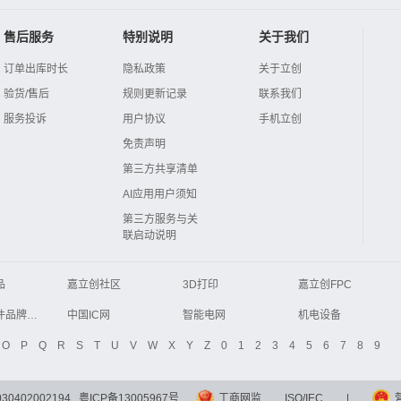
售后服务
特别说明
关于我们
订单出库时长
隐私政策
关于立创
验货/售后
规则更新记录
联系我们
服务投诉
用户协议
手机立创
免责声明
第三方共享清单
AI应用用户须知
第三方服务与关
联启动说明
品
嘉立创社区
3D打印
嘉立创FPC
Global Website LCSC
ZXHPCB
电子元器件品牌大全
中国IC网
智能电网
机电设备
液晶屏交易中心
中国包装网
电子元器件查询
O
P
Q
R
S
T
U
V
W
X
Y
Z
0
1
2
3
4
5
6
7
8
9
商务网
DFRobot开源硬件商城
分析测试百科网
开步睿思
0402002194
粤ICP备13005967号
工商网监
ISO/IEC
|