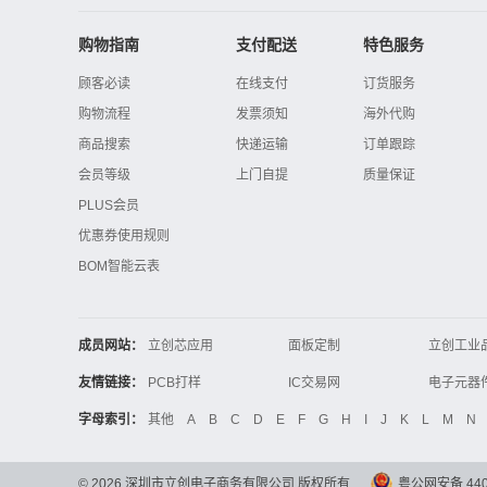
购物指南
支付配送
特色服务
顾客必读
在线支付
订货服务
购物流程
发票须知
海外代购
商品搜索
快递运输
订单跟踪
会员等级
上门自提
质量保证
PLUS会员
优惠券使用规则
BOM智能云表
成员网站：
立创芯应用
面板定制
立创工业
立创电子设计大赛
立创开源硬件
友情链接：
PCB打样
IC交易网
电子技术应用
21icsearch
电子展
字母索引：
其他
A
B
C
D
E
F
G
H
I
J
K
L
M
N
锂电池
集成灶
中国机床
©
2026
深圳市立创电子商务有限公司 版权所有
粤公网安备 4403