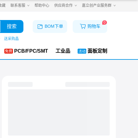
收藏
联系客服
帮助中心
供应商合作
嘉立创产业服务群
0
搜索
BOM下单
购物车
仓
送采购晶
PCB/FPC/SMT
工业品
面板定制