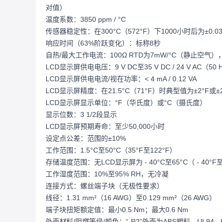
对值）
温度系数：3850 ppm / °C
传感器稳定性：在300°C（572°F）下1000小时后为±0.0
响应时间（63%阶跃变化）：标称8秒
自热/最大工作电流：100Ω RTD为7mW/°C（静止空气），15
LCD显示屏供电电压：9 V DC至35 V DC / 24 V AC（50 
LCD显示屏供电电流/视在功率：< 4 mA / 0.12 VA
LCD显示屏精度：在21.5°C（71°F）时典型值为±2°F或±2
LCD显示屏显示单位：°F（华氏度）或°C（摄氏度）
显示位数：3 1/2段显示
LCD显示屏预期寿命：至少50,000小时
设定点公差：范围的±10%
工作范围：1.5°C至50°C（35°F至122°F）
存储温度范围：无LCD显示屏为 - 40°C至65°C（ - 40°F至
工作湿度范围：10%至95% RH，无冷凝
连接方式：螺丝端子块（无极性要求）
线径：1.31 mm²（16 AWG）至0.129 mm²（26 AWG）
端子块扭矩额定值：最小0.5 Nm；最大0.6 Nm
外壳材料/阻燃等级/颜色：“-R2”外壳为ABS塑料，UL94 - 