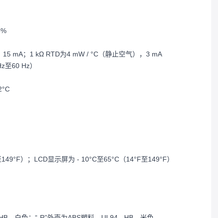
3%
 mA；1 kΩ RTD为4 mW / °C（静止空气），3 mA
Hz至60 Hz）
°C
149°F）；LCD显示屏为 - 10°C至65°C（14°F至149°F）
HB，白色；“-R”外壳为ABS塑料，UL94 - HB，米色