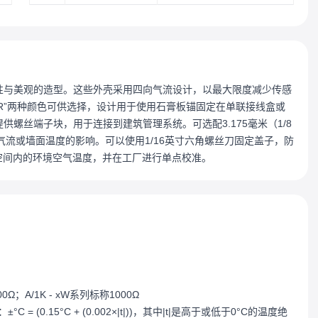
了灵活性与美观的造型。这些外壳采用四向气流设计，以最大限度减少传感
“-R”两种颜色可供选择，设计用于使用石膏板锚固定在单联接线盒或
提供螺丝端子块，用于连接到建筑管理系统。可选配3.175毫米（1/8
流或墙面温度的影响。可以使用1/16英寸六角螺丝刀固定盖子，防
测空间内的环境空气温度，并在工厂进行单点校准。
0Ω；A/1K - xW系列标称1000Ω
= (0.15°C + (0.002×|t|))，其中|t|是高于或低于0°C的温度绝