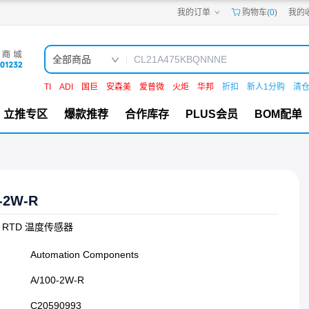
我的订单
购物车(
0
)
我的
嘉立创PCB
嘉立创FPC
嘉立创SMT
嘉立创FA
全部商品
嘉立创EDA
嘉立创社区
TI
ADI
国巨
安森美
爱普微
火炬
华邦
折扣
新人1分购
清
机电工坊
立推专区
爆款推荐
合作库存
PLUS会员
BOM配单
-2W-R
um RTD 温度传感器
Automation Components
A/100-2W-R
C20590993