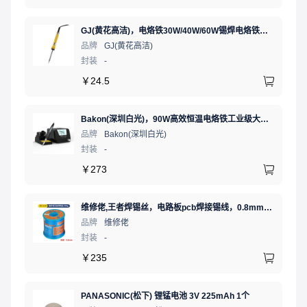
GJ(黄花高洁)，电烙铁30W/40W/60W锡焊电烙铁焊接工具电焊笔手机电子维修（内热35W），NO.435(35W)
品牌
GJ(黄花高洁)
封装
-
￥
24.5
Bakon(深圳白光)，90W高效恒温电烙铁工业级大功率数显可调温无铅智能电烙铁，BK90（新老款交替发货）
品牌
Bakon(深圳白光)
封装
-
￥
273
维修佬,王者焊锡丝，电路板pcb焊接锡线，0.8mm800g,1个
品牌
维修佬
封装
-
￥
235
PANASONIC(松下) 锂锰电池 3V 225mAh 1个