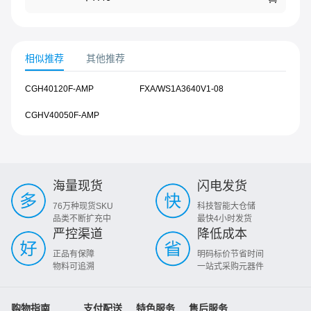
相似推荐
其他推荐
CGH40120F-AMP
FXA/WS1A3640V1-08
CGHV40050F-AMP
海量现货
闪电发货
76万种现货SKU
科技智能大仓储
品类不断扩充中
最快4小时发货
严控渠道
降低成本
正品有保障
明码标价节省时间
物料可追溯
一站式采购元器件
购物指南
支付配送
特色服务
售后服务