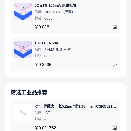
0Ω ±1% 100mW 厚膜电阻
品牌
UNI-ROYAL(厚声)
封装
0603
￥
0.038
1uF ±10% 50V
品牌
SAMSUNG(三星)
封装
0603
￥
0.3935
精选工业品推荐
ICT，屏蔽夹 ，长5.2mm*高1.28mm，ICSRC52128SFR
品牌
ICT
封装
-
￥
0.091762