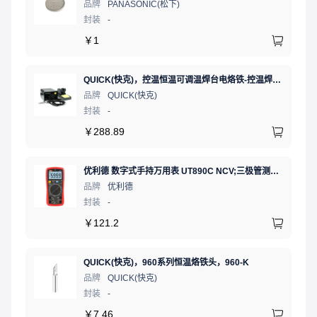
品牌
PANASONIC(松下)
封装
-
￥
1
QUICK(快克)，控温恒温可调温焊台电烙铁-控温焊台60W，936标配
品牌
QUICK(快克)
封装
-
￥
288.89
优利德 数字式手持万用表 UT890C NCV;三极管测试;二极管测试;火线辨别;真有效值;通断测试
品牌
优利德
封装
-
￥
121.2
QUICK(快克)，960系列恒温烙铁头，960-K
品牌
QUICK(快克)
封装
-
￥
7.46