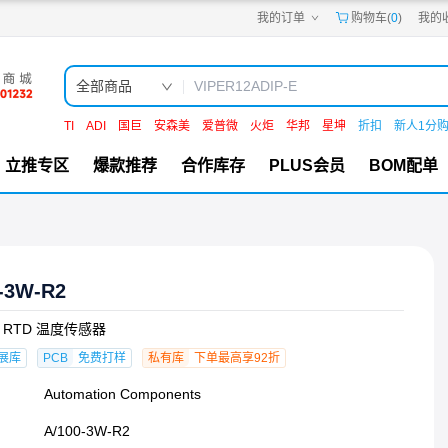
我的订单
购物车(
0
)
我的
嘉立创PCB
嘉立创FPC
嘉立创SMT
嘉立创FA
全部商品
嘉立创EDA
嘉立创社区
TI
ADI
国巨
安森美
爱普微
火炬
华邦
星坤
折扣
新人1分
机电工坊
立推专区
爆款推荐
合作库存
PLUS会员
BOM配单
-3W-R2
um RTD 温度传感器
展库
PCB
免费打样
私有库
下单最高享92折
Automation Components
A/100-3W-R2