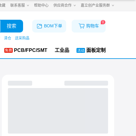
收藏
联系客服
帮助中心
供应商合作
嘉立创产业服务群
0
搜索
BOM下单
购物车
购
清仓
送采购晶
PCB/FPC/SMT
工业品
面板定制