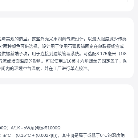
了灵活性与美观的造型。这些外壳采用四向气流设计，以最大限度减少传感
“-R”两种颜色可供选择，设计用于使用石膏板锚固定在单联接线盒或
提供螺丝端子块，用于连接到建筑管理系统。可选配3.175毫米（1/8
流或墙面温度的影响。可以使用1/16英寸六角螺丝刀固定盖子，防
测空间内的环境空气温度，并在工厂进行单点校准。
0Ω；A/1K - xW系列标称1000Ω
= (0.15°C + (0.002×|t|))，其中|t|是高于或低于0°C的温度绝