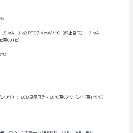
3%
 mA；1 kΩ RTD为4 mW / °C（静止空气），3 mA
Hz至60 Hz）
°C
149°F）；LCD显示屏为 - 10°C至65°C（14°F至149°F）
HB，白色；“-R”外壳为ABS塑料，UL94 - HB，米色