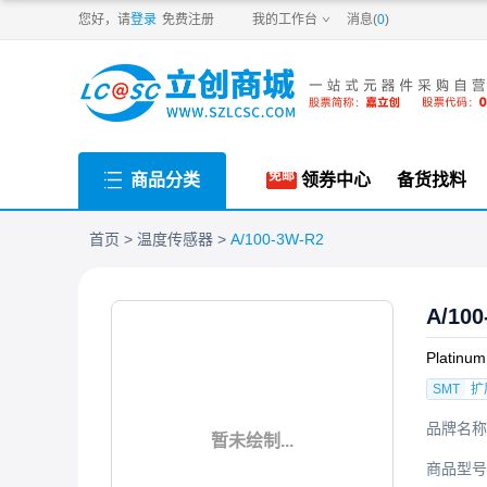
PDF
您好，请
登录
免费注册
我的工作台
消息(
0
)
商品分类
领券中心
备货找料
首页
温度传感器
A/100-3W-R2
A/100
Platin
SMT
扩
品牌名称
暂未绘制...
商品型号