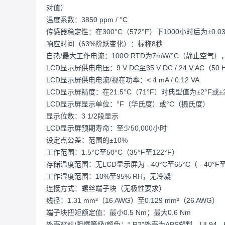
对值）
温度系数：3850 ppm / °C
传感器稳定性：在300°C（572°F）下1000小时后为±0.0
响应时间（63%阶跃变化）：标称8秒
自热/最大工作电流：100Ω RTD为7mW/°C（静止空气），15
LCD显示屏供电电压：9 V DC至35 V DC / 24 V AC（50 
LCD显示屏供电电流/视在功率：< 4 mA / 0.12 VA
LCD显示屏精度：在21.5°C（71°F）时典型值为±2°F或±2
LCD显示屏显示单位：°F（华氏度）或°C（摄氏度）
显示位数：3 1/2段显示
LCD显示屏预期寿命：至少50,000小时
设定点公差：范围的±10%
工作范围：1.5°C至50°C（35°F至122°F）
存储温度范围：无LCD显示屏为 - 40°C至65°C（ - 40°F至
工作湿度范围：10%至95% RH，无冷凝
连接方式：螺丝端子块（无极性要求）
线径：1.31 mm²（16 AWG）至0.129 mm²（26 AWG）
端子块扭矩额定值：最小0.5 Nm；最大0.6 Nm
外壳材料/阻燃等级/颜色：“-R2”外壳为ABS塑料，UL94 - 