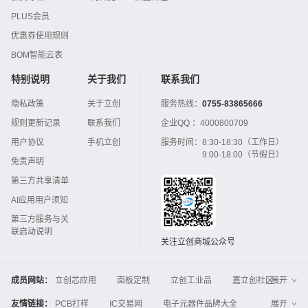
PLUS会员
优惠券使用规则
BOM智能云表
特别说明
关于我们
联系我们
隐私政策
关于立创
服务热线：
0755-83865666
规则更新记录
联系我们
企业QQ ：
4000800709
用户协议
手机立创
服务时间：
8:30-18:30（工作日）
9:00-18:00（节假日）
免责声明
第三方共享清单
AI应用用户须知
第三方服务与关
联启动说明
关注立创商城公众号
成员网站：
立创芯应用
面板定制
立创工业品
嘉立创社区
展开
3D打印
嘉立创FPC
嘉立创PCB
嘉立创FA
友情链接：
PCB打样
IC交易网
电子元器件品牌大全
展开