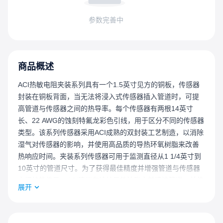
参数完善中
商品概述
ACI热敏电阻夹装系列具有一个1.5英寸见方的铜板，传感器
封装在铜板背面，当无法将浸入式传感器插入管道时，可提
高管道与传感器之间的热导率。每个传感器有两根14英寸
长、22 AWG的蚀刻特氟龙彩色引线，用于区分不同的传感器
类型。该系列传感器采用ACI成熟的双封装工艺制造，以消除
湿气对传感器的影响，并使用高品质的导热环氧树脂来改善
热响应时间。夹装系列传感器可用于监测直径从1 1/4英寸到
10英寸的管道尺寸。为了获得最佳精度并增强管道与传感器
之间的热传导，ACI建议在涂抹导热油脂之前清洁管道，并使
展开
传感器免受环境空气的影响。可根据要求提供可选的防水外
壳和NIST证书。