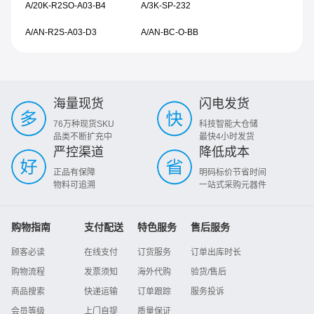
A/20K-R2SO-A03-B4
A/3K-SP-232
A/AN-R2S-A03-D3
A/AN-BC-O-BB
海量现货
闪电发货
76万种现货SKU
科技智能大仓储
品类不断扩充中
最快4小时发货
严控渠道
降低成本
正品有保障
明码标价节省时间
物料可追溯
一站式采购元器件
购物指南
支付配送
特色服务
售后服务
顾客必读
在线支付
订货服务
订单出库时长
购物流程
发票须知
海外代购
验货/售后
商品搜索
快递运输
订单跟踪
服务投诉
会员等级
上门自提
质量保证