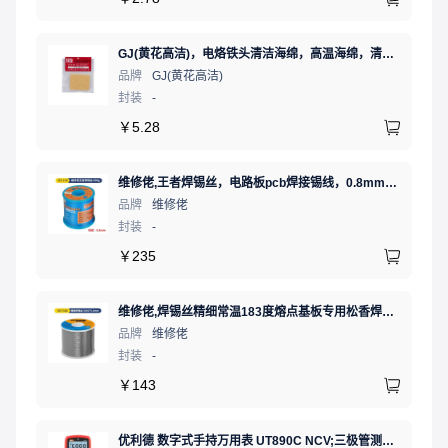
GJ(黄花高洁)，电烙铁头清洁海绵，高温海绵，清洁棉，除锡棉，擦锡棉，ST-11A
品牌
GJ(黄花高洁)
封装
-
￥
5.28
维修佬,王者焊锡丝，电路板pcb焊接锡线，0.8mm800g,1个
品牌
维修佬
封装
-
￥
235
维修佬,焊锡丝精细常温183度熔点基板专用松香焊接锡线,500g0.8mm,1卷
品牌
维修佬
封装
-
￥
143
优利德 数字式手持万用表 UT890C NCV;三极管测试;二极管测试;火线辨别;真有效值;通断测试