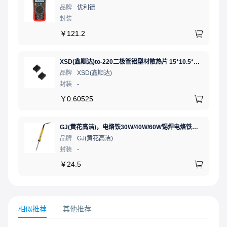
品牌
优利德
封装
-
￥
121.2
XSD(鑫顺达)to-220二极管铝型材散热片 15*10.5*21 黑色带针大功率电子散热器（可定制）
品牌
XSD(鑫顺达)
封装
-
￥
0.60525
GJ(黄花高洁)，电烙铁30W/40W/60W锡焊电烙铁焊接工具电焊笔手机电子维修（内热35W），NO.435(35W)
品牌
GJ(黄花高洁)
封装
-
￥
24.5
相似推荐
其他推荐