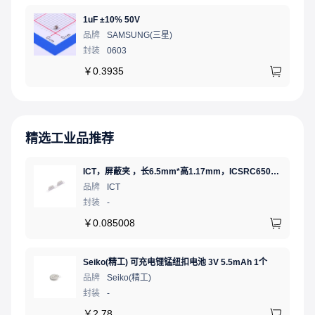
1uF ±10% 50V
品牌
SAMSUNG(三星)
封装
0603
￥
0.3935
精选工业品推荐
ICT，屏蔽夹 ，长6.5mm*高1.17mm，ICSRC6508-015SFR
品牌
ICT
封装
-
￥
0.085008
Seiko(精工) 可充电锂锰纽扣电池 3V 5.5mAh 1个
品牌
Seiko(精工)
封装
-
￥
2.78