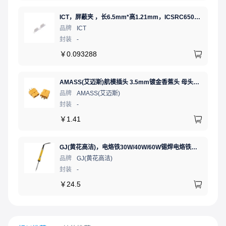
ICT，屏蔽夹 ，长6.5mm*高1.21mm，ICSRC6508SFR
品牌
ICT
封装
-
￥
0.093288
AMASS(艾迈斯)航模插头 3.5mm镀金香蕉头 母头XT60-F.G.Y
品牌
AMASS(艾迈斯)
封装
-
￥
1.41
GJ(黄花高洁)，电烙铁30W/40W/60W锡焊电烙铁焊接工具电焊笔手机电子维修（内热35W），NO.435(35W)
品牌
GJ(黄花高洁)
封装
-
￥
24.5