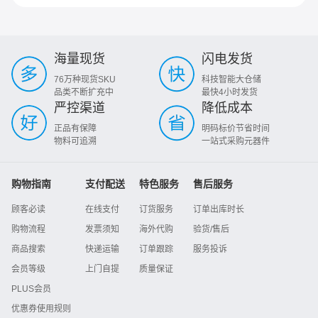
海量现货
闪电发货
76万种现货SKU
科技智能大仓储
品类不断扩充中
最快4小时发货
严控渠道
降低成本
正品有保障
明码标价节省时间
物料可追溯
一站式采购元器件
购物指南
支付配送
特色服务
售后服务
顾客必读
在线支付
订货服务
订单出库时长
购物流程
发票须知
海外代购
验货/售后
商品搜索
快递运输
订单跟踪
服务投诉
会员等级
上门自提
质量保证
PLUS会员
优惠券使用规则