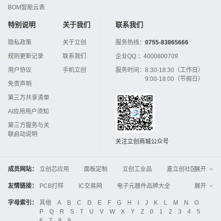
BOM智能云表
特别说明
关于我们
联系我们
隐私政策
关于立创
服务热线：
0755-83865666
规则更新记录
联系我们
企业QQ ：
4000800709
用户协议
手机立创
服务时间：
8:30-18:30（工作日）
9:00-18:00（节假日）
免责声明
第三方共享清单
AI应用用户须知
第三方服务与关
联启动说明
关注立创商城公众号
成员网站：
立创芯应用
面板定制
立创工业品
嘉立创社区
展开
3D打印
嘉立创FPC
嘉立创PCB
嘉立创FA
友情链接：
PCB打样
IC交易网
电子元器件品牌大全
展开
立创电子设计大赛
立创开源硬件
中国IC网
智能电网
机电设备
电子工程网
字母索引：
其他
A
B
C
D
E
F
G
H
I
J
K
L
M
N
O
Global Website LCSC
ZXHPCB
P
Q
R
S
T
U
V
W
X
Y
Z
0
1
2
3
4
5
晶振
电子技术应用
21icsearch
电子展
6
7
8
9