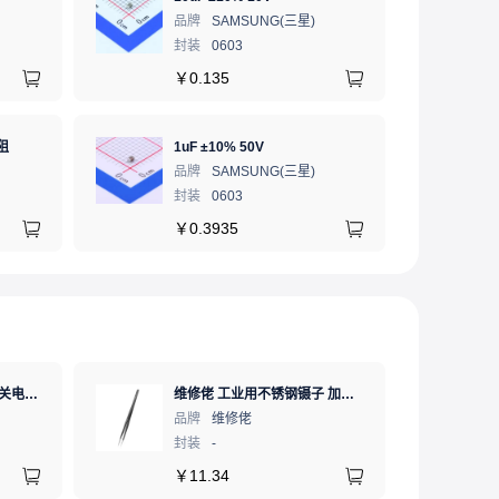
品牌
SAMSUNG(三星)
封装
0603
￥
0.135
阻
1uF ±10% 50V
品牌
SAMSUNG(三星)
封装
0603
￥
0.3935
MW(明纬)LRS-350-24开关电源直流DC稳压变压器监控24V 14.6A
维修佬 工业用不锈钢镊子 加硬高精度防静电 夹精密电子元件弯细尖头电子专用夹子弯嘴镊子燕窝挑毛工具
品牌
维修佬
封装
-
￥
11.34