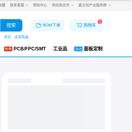
收藏
联系客服
帮助中心
供应商合作
嘉立创产业服务群
0
搜索
BOM下单
购物车
购
清仓
送采购晶
PCB/FPC/SMT
工业品
面板定制