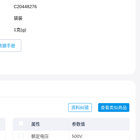
C20448276
袋装
1克(g)
数据手册
资料纠错
查看类似商品
属性
参数值
额定电压
500V