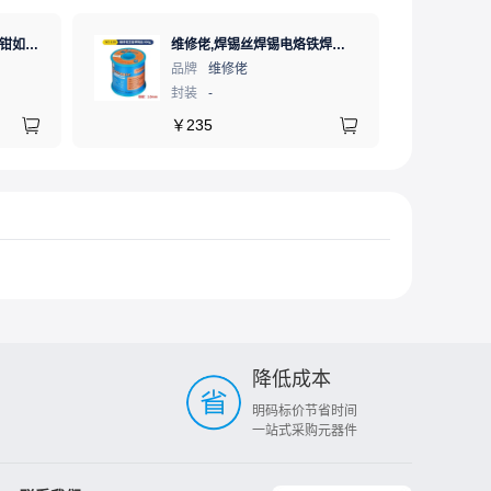
维修佬 5寸耐用刃口TS剪钳如意斜口钳水口钳工业级电工钳刀钳子
维修佬,焊锡丝焊锡电烙铁焊接王者焊锡丝,800G1.0mm,1个
品牌
维修佬
封装
-
￥
235
降低成本
明码标价节省时间
一站式采购元器件