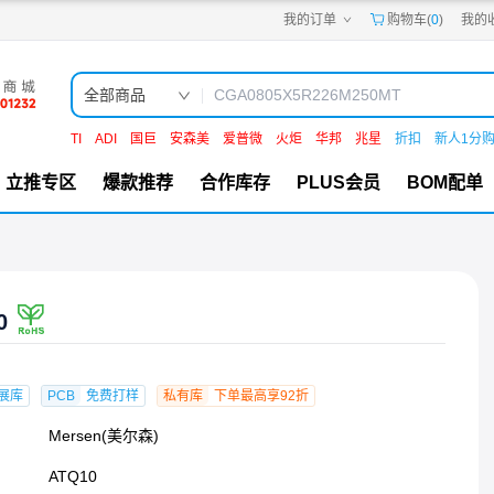
我的订单
购物车(
0
)
我的
嘉立创PCB
嘉立创FPC
嘉立创SMT
嘉立创FA
全部商品
嘉立创EDA
嘉立创社区
TI
ADI
国巨
安森美
爱普微
火炬
华邦
兆星
折扣
新人1分
机电工坊
立推专区
爆款推荐
合作库存
PLUS会员
BOM配单
0
展库
PCB
免费打样
私有库
下单最高享92折
Mersen(美尔森)
ATQ10