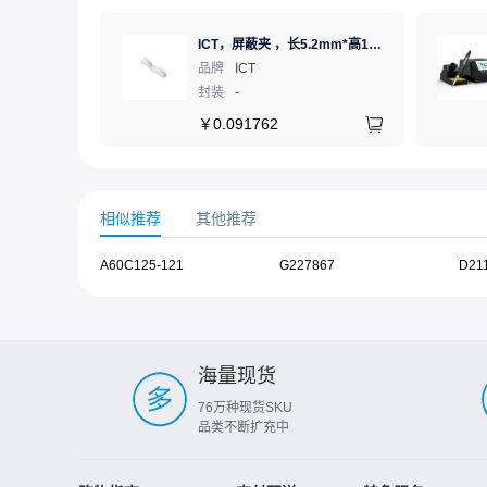
ICT，屏蔽夹 ，长5.2mm*高1.28mm，ICSRC52128SFR
品牌
ICT
封装
-
￥
0.091762
相似推荐
其他推荐
A60C125-121
G227867
D21
海量现货
76万种现货SKU
品类不断扩充中