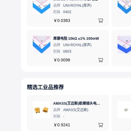
品牌
UNI-ROYAL(厚声)
封装
0402
￥
0.0383
厚膜电阻 10kΩ ±1% 100mW
品牌
UNI-ROYAL(厚声)
封装
0603
￥
0.0098
精选工业品推荐
AMASS(艾迈斯)航模插头电调机插座锂电池连接器 轻量版 母头XT30U-FXT30U-F.G.Y
品牌
AMASS(艾迈斯)
封装
-
￥
0.9241