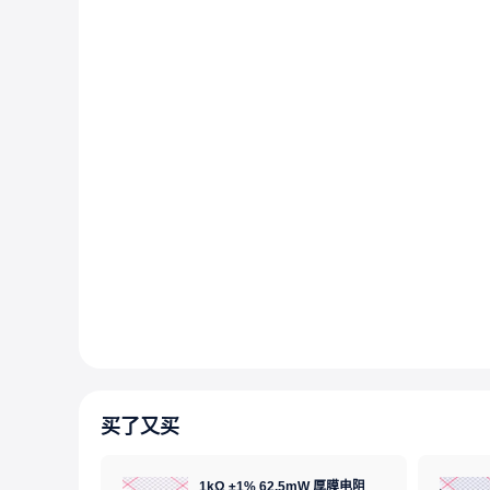
买了又买
1kΩ ±1% 62.5mW 厚膜电阻