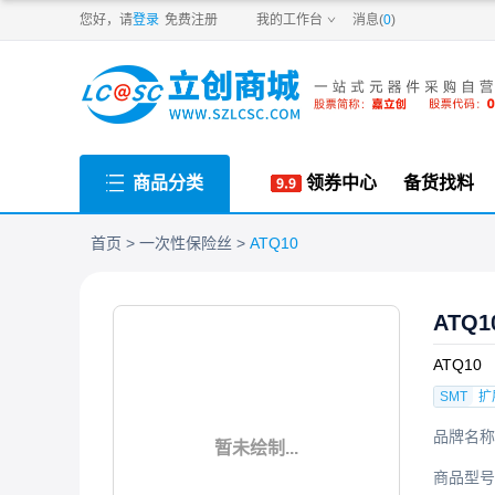
PDF
您好，请
登录
免费注册
我的工作台
消息(
0
)
商品分类
领券中心
备货找料
首页
一次性保险丝
ATQ10
ATQ1
ATQ10
SMT
扩
品牌名称
暂未绘制...
商品型号