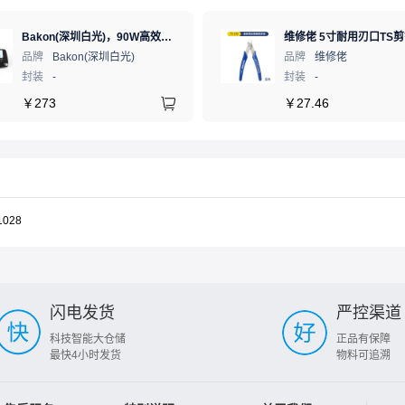
Bakon(深圳白光)，90W高效恒温电烙铁工业级大功率数显可调温无铅智能电烙铁，BK90（新老款交替发货）
品牌
Bakon(深圳白光)
品牌
维修佬
封装
-
封装
-
￥
273
￥
27.46
1028
闪电发货
严控渠道
科技智能大仓储
正品有保障
最快4小时发货
物料可追溯