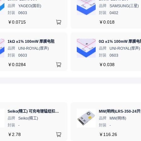
品牌
YAGEO(国巨)
品牌
SAMSUNG(三星)
封装
0603
封装
0402
￥
0.0715
￥
0.018
1kΩ ±1% 100mW 厚膜电阻
0Ω ±1% 100mW 厚膜电
品牌
UNI-ROYAL(厚声)
品牌
UNI-ROYAL(厚声)
封装
0603
封装
0603
￥
0.0284
￥
0.038
Seiko(精工) 可充电锂锰纽扣电池 3V 5.5mAh 1个
品牌
Seiko(精工)
品牌
MW(明纬)
封装
-
封装
-
￥
2.78
￥
116.26