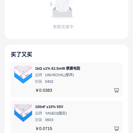
参数完善中
买了又买
1kΩ ±1% 62.5mW 厚膜电阻
品牌
UNI-ROYAL(厚声)
封装
0402
￥
0.0383
100nF ±10% 50V
品牌
YAGEO(国巨)
封装
0603
￥
0.0715