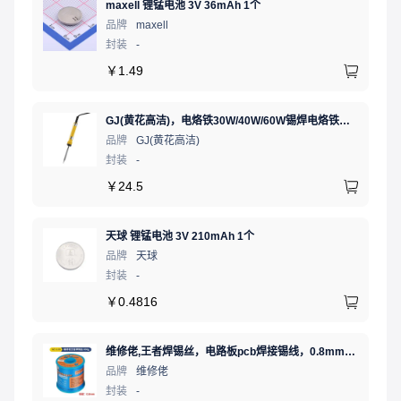
maxell 锂锰电池 3V 36mAh 1个
品牌
maxell
封装
-
￥
1.49
GJ(黄花高洁)，电烙铁30W/40W/60W锡焊电烙铁焊接工具电焊笔手机电子维修（内热35W），NO.435(35W)
品牌
GJ(黄花高洁)
封装
-
￥
24.5
天球 锂锰电池 3V 210mAh 1个
品牌
天球
封装
-
￥
0.4816
维修佬,王者焊锡丝，电路板pcb焊接锡线，0.8mm800g,1个
品牌
维修佬
封装
-