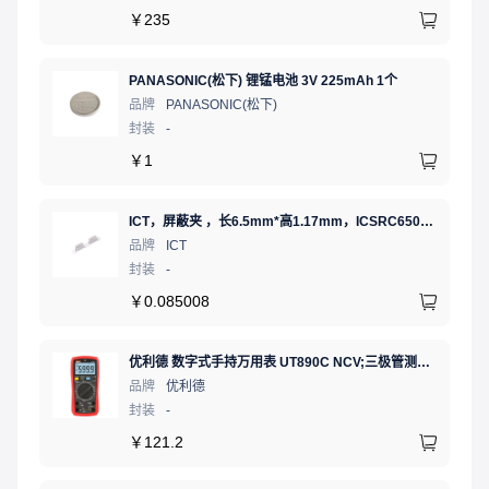
￥
235
PANASONIC(松下) 锂锰电池 3V 225mAh 1个
品牌
PANASONIC(松下)
封装
-
￥
1
ICT，屏蔽夹 ，长6.5mm*高1.17mm，ICSRC6508-015SFR
品牌
ICT
封装
-
￥
0.085008
优利德 数字式手持万用表 UT890C NCV;三极管测试;二极管测试;火线辨别;真有效值;通断测试
品牌
优利德
封装
-
￥
121.2