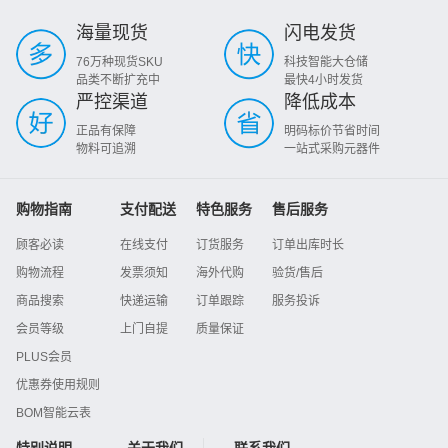
海量现货
闪电发货
76万种现货SKU
科技智能大仓储
品类不断扩充中
最快4小时发货
严控渠道
降低成本
正品有保障
明码标价节省时间
物料可追溯
一站式采购元器件
购物指南
支付配送
特色服务
售后服务
顾客必读
在线支付
订货服务
订单出库时长
购物流程
发票须知
海外代购
验货/售后
商品搜索
快递运输
订单跟踪
服务投诉
会员等级
上门自提
质量保证
PLUS会员
优惠券使用规则
BOM智能云表
特别说明
关于我们
联系我们