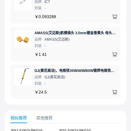
品牌
ICT
封装
-
￥
0.093288
AMASS(艾迈斯)航模插头 3.5mm镀金香蕉头 母头XT60-F.G.Y
品牌
AMASS(艾迈斯)
封装
-
￥
1.41
GJ(黄花高洁)，电烙铁30W/40W/60W锡焊电烙铁焊接工具电焊笔手机电子维修（内热35W），NO.435(35W)
品牌
GJ(黄花高洁)
封装
-
￥
24.5
相似推荐
其他推荐
J031-57873-PKG10
J031-57874-PKG10