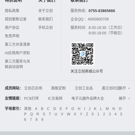
隐私政策
关于立创
服务热线：
0755-83865666
规则更新记录
联系我们
企业QQ ：
4000800709
用户协议
手机立创
服务时间：
8:30-18:30（工作日）
9:00-18:00（节假日）
免责声明
第三方共享清单
AI应用用户须知
第三方服务与关
联启动说明
关注立创商城公众号
成员网站：
立创芯应用
面板定制
立创工业品
嘉立创社区
展开
3D打印
嘉立创FPC
嘉立创PCB
嘉立创FA
友情链接：
PCB打样
IC交易网
电子元器件品牌大全
展开
立创电子设计大赛
立创开源硬件
中国IC网
智能电网
机电设备
电子工程网
字母索引：
其他
A
B
C
D
E
F
G
H
I
J
K
L
M
N
O
Global Website LCSC
ZXHPCB
P
Q
R
S
T
U
V
W
X
Y
Z
0
1
2
3
4
5
晶振
电子技术应用
21icsearch
电子展
6
7
8
9
液晶屏交易中心
中国包装网
电子元器件查询
工业品采购
IC电子网
锂电池
集成灶