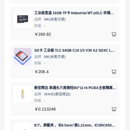
工业级宽温 16GB TF卡 Industrial WT pSLC 存储卡 MICRO SD LDPC纠错 PE 30K 无人机、行车记录仪、安防监控适配
品牌
MK(米客方德)
封装
-
￥
260.82
SD卡 工业级 TLC 64GB C10 U3 V30 A2 SDXC LDPC纠错 PE 3K 无人机、行车记录仪、安防监控适配
品牌
MK(米客方德)
封装
-
￥
206.4
新宏辉达 单通头六角铜柱M3*11+6 PCBA主板隔离螺柱
品牌
XHHD(新宏辉达)
封装
-
￥
0.213248
ICT，屏蔽夹 ，长6.5mm*高1.21mm，ICSRC6508SFR