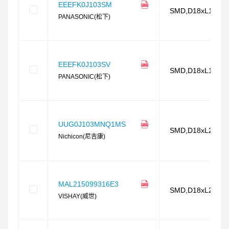
EEEFK0J103SM
SMD,D18xL16.5
PANASONIC(松下)
EEEFK0J103SV
SMD,D18xL16.8
PANASONIC(松下)
UUG0J103MNQ1MS
SMD,D18xL21.5
Nichicon(尼吉康)
MAL215099316E3
SMD,D18xL24mm
VISHAY(威世)