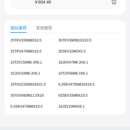
￥
604.46
相似推荐
其他推荐
25TKV330M8X10.5
35TKV390M10X10.5
25TPV470M8X10.5
35SKV10M5X5.5
10TZV150M6.3X6.1
16JGV47M6.3X6.1
25JGV33M6.3X6.1
10TZV56M6.3X6.1
16TGV2200M16X21.5
6.3SEV4700M16X16.5
35TGV560M12.5X16
63SEV33M8X10.5
6.3SKV470M8X10.5
16JZV10M4X6.1