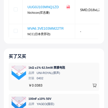
UUG0J103MNQ1ZD
SMD,D18xL22.5
Nichicon(尼吉康)
MVA6.3VE103MM22TR
-
NCC(日本贵弥功)
买了又买
1kΩ ±1% 62.5mW 厚膜电阻
品牌
UNI-ROYAL(厚声)
封装
0402
￥
0.0383
100nF ±10% 50V
品牌
YAGEO(国巨)