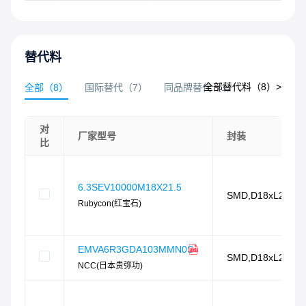
替代料
全部替代料（
8
）>
全部
（
8
）
国际替代
（
7
）
同品牌替代
（
1
）
对
厂家型号
封装
比
6.3SEV10000M18X21.5
SMD,D18xL21.5
Rubycon(红宝石)
EMVA6R3GDA103MMN0S
SMD,D18xL21.5
NCC(日本贵弥功)