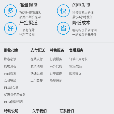
海量现货
闪电发货
76万种现货SKU
科技智能大仓储
品类不断扩充中
最快4小时发货
严控渠道
降低成本
正品有保障
明码标价节省时间
物料可追溯
一站式采购元器件
购物指南
支付配送
特色服务
售后服务
顾客必读
在线支付
订货服务
订单出库时长
购物流程
发票须知
海外代购
验货/售后
商品搜索
快递运输
订单跟踪
服务投诉
会员等级
上门自提
质量保证
PLUS会员
优惠券使用规则
BOM智能云表
特别说明
关于我们
联系我们