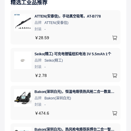
精选工业品推荐
ATTEN(安泰信)，手动真空吸笔，AT-B778
品牌
ATTEN(安泰信)
封装
-
￥
28.59
Seiko(精工) 可充电锂锰纽扣电池 3V 5.5mAh 1个
品牌
Seiko(精工)
封装
-
￥
2.78
Bakon(深圳白光)，恒温电烙铁热风枪二合一数显可调温大功率无铅拆焊台，BK881（新老款交替发货）
品牌
Bakon(深圳白光)
封装
-
￥
474.6
Bakon(深圳白光)，热风枪电烙铁拆焊台二合一智能双数显可调恒温焊接台，BK701D