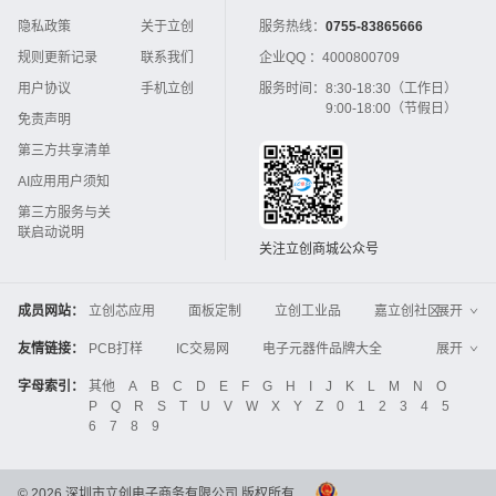
隐私政策
关于立创
服务热线：
0755-83865666
规则更新记录
联系我们
企业QQ ：
4000800709
用户协议
手机立创
服务时间：
8:30-18:30（工作日）
9:00-18:00（节假日）
免责声明
第三方共享清单
AI应用用户须知
第三方服务与关
联启动说明
关注立创商城公众号
成员网站：
立创芯应用
面板定制
立创工业品
嘉立创社区
展开
3D打印
嘉立创FPC
嘉立创PCB
嘉立创FA
友情链接：
PCB打样
IC交易网
电子元器件品牌大全
展开
立创电子设计大赛
立创开源硬件
中国IC网
智能电网
机电设备
电子工程网
字母索引：
其他
A
B
C
D
E
F
G
H
I
J
K
L
M
N
O
Global Website LCSC
ZXHPCB
P
Q
R
S
T
U
V
W
X
Y
Z
0
1
2
3
4
5
晶振
电子技术应用
21icsearch
电子展
6
7
8
9
液晶屏交易中心
中国包装网
电子元器件查询
工业品采购
IC电子网
锂电池
集成灶
©
2026
深圳市立创电子商务有限公司 版权所有