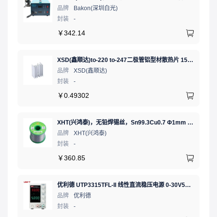
品牌
Bakon(深圳白光)
封装
-
￥
342.14
XSD(鑫顺达)to-220 to-247二极管铝型材散热片 15.5*10.5*21 本色带针大功率电子散热器（可定制）
品牌
XSD(鑫顺达)
封装
-
￥
0.49302
XHT(兴鸿泰)，无铅焊锡丝，Sn99.3Cu0.7 Φ1mm 750G，环保锡线， 免洗焊锡丝/锡线,1卷
品牌
XHT(兴鸿泰)
封装
-
￥
360.85
优利德 UTP3315TFL-II 线性直流稳压电源 0-30V5A 低噪声高精度实验电源
品牌
优利德
封装
-