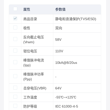
属性
参数值
商品目录
静电和浪涌保护(TVS/ESD)
极性
双向
反向截止电压
58V
(Vrwm)
钳位电压
110V
峰值脉冲电流
10kA@8/20us
(Ipp)
峰值脉冲功率
-
(Ppp)
击穿电压(VBR)
64V
工作温度
-55℃~+125℃
防护等级
IEC 61000-4-5