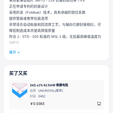
采用紧凑型贴片 SMTO - 218 封装的高功率 TVS
正在申请专利的封装设计
采用折返（Foldbak）技术，具有卓越的钳位系数
提供管装或卷带包装选项
非常适合自动贴装和回流焊工艺，与轴向引脚封装相比，可
降低制造成本并提高焊接质量
符合 J - STD - 020 标准的 MSL 1 级，无铅最高峰值温度为
245°C
无卤且符合 RoHS 标准
展开
无铅 E3 表示二级互连无铅，端子镀层材料为锡（Sn）
（IPC/JEDEC J - STD - 609A.01）
UL 认可的化合物，符合 V - 0 阻燃等级
买了又买
1kΩ ±1% 62.5mW 厚膜电阻
品牌
UNI-ROYAL(厚声)
封装
0402
￥
0.0383