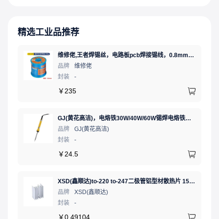
精选工业品推荐
维修佬,王者焊锡丝，电路板pcb焊接锡线，0.8mm800g,1个
品牌
维修佬
封装
-
￥
235
GJ(黄花高洁)，电烙铁30W/40W/60W锡焊电烙铁焊接工具电焊笔手机电子维修（内热35W），NO.435(35W)
品牌
GJ(黄花高洁)
封装
-
￥
24.5
XSD(鑫顺达)to-220 to-247二极管铝型材散热片 15.5*10.5*21 本色带针大功率电子散热器（可定制）
品牌
XSD(鑫顺达)
封装
-
￥
0.49104