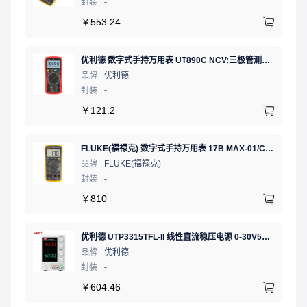
封装
-
￥
553.24
优利德 数字式手持万用表 UT890C NCV;三极管测试;二极管测试;火线辨别;真有效值;通断测试
品牌
优利德
封装
-
￥
121.2
FLUKE(福禄克) 数字式手持万用表 17B MAX-01/CN 二极管测试;相对值;通断测试
品牌
FLUKE(福禄克)
封装
-
￥
810
优利德 UTP3315TFL-II 线性直流稳压电源 0-30V5A 低噪声高精度实验电源
品牌
优利德
封装
-
￥
604.46