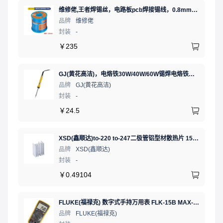
维修佬,王者焊锡丝，电路板pcb焊接锡线，0.8mm800g,1个
品牌
维修佬
封装
-
￥
235
GJ(黄花高洁)，电烙铁30W/40W/60W锡焊电烙铁焊接工具电焊笔手机电子维修（内热35W），NO.435(35W)
品牌
GJ(黄花高洁)
封装
-
￥
24.5
XSD(鑫顺达)to-220 to-247二极管铝型材散热片 15.5*10.5*21 本色带针大功率电子散热器（可定制）
品牌
XSD(鑫顺达)
封装
-
￥
0.49104
FLUKE(福禄克) 数字式手持万用表 FLK-15B MAX-01/CN 二极管测试;通断测试
品牌
FLUKE(福禄克)