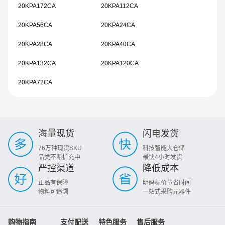
20KPA172CA
20KPA112CA
20KPA56CA
20KPA24CA
20KPA28CA
20KPA40CA
20KPA132CA
20KPA120CA
20KPA72CA
海量现货
闪电发货
76万种现货SKU
科技智能大仓储
品类不断扩充中
最快4小时发货
严控渠道
降低成本
正品有保障
明码标价节省时间
物料可追溯
一站式采购元器件
购物指南
支付配送
特色服务
售后服务