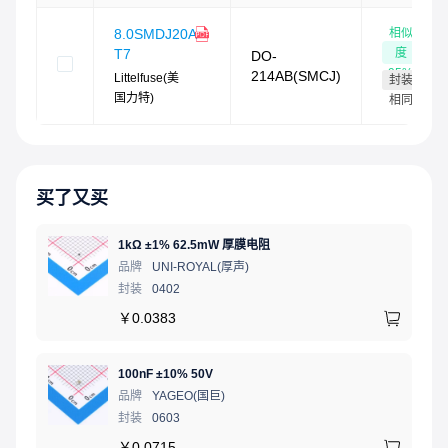
无卤素且符合RoHS标准
无铅E3表示二级互连无铅，端子表面处理材料为锡（Sn）
相似
8.0SMDJ20A-
（IPC/JEDEC J-STD-609A.01）
度
T7
DO-
95
%
214AB(SMCJ)
Littelfuse(美
封装
国力特)
相同
买了又买
1kΩ ±1% 62.5mW 厚膜电阻
品牌
UNI-ROYAL(厚声)
封装
0402
￥
0.0383
100nF ±10% 50V
品牌
YAGEO(国巨)
封装
0603
￥
0.0715