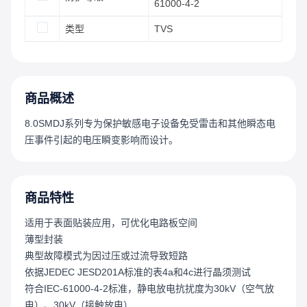
61000-4-2
类型
TVS
商品概述
8.0SMDJ系列专为保护敏感电子设备免受雷击和其他瞬态电
压事件引起的电压瞬变影响而设计。
商品特性
适用于表面贴装应用，可优化电路板空间
薄型封装
典型故障模式为因过压或过流导致短路
依据JEDEC JESD201A标准的表4a和4c进行晶须测试
符合IEC-61000-4-2标准，静电放电抗扰度为30kV（空气放
电）、30kV（接触放电）