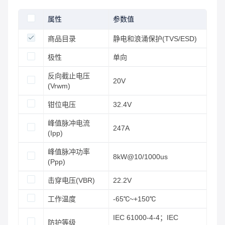
属性
参数值
商品目录
静电和浪涌保护(TVS/ESD)
极性
单向
反向截止电压
20V
(Vrwm)
钳位电压
32.4V
峰值脉冲电流
247A
(Ipp)
峰值脉冲功率
8kW@10/1000us
(Ppp)
击穿电压(VBR)
22.2V
工作温度
-65℃~+150℃
IEC 61000-4-4；IEC
防护等级