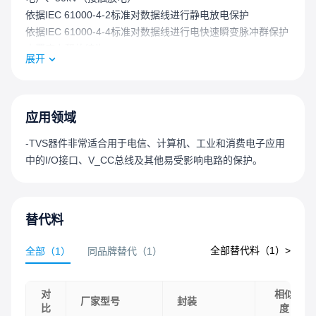
依据IEC 61000-4-2标准对数据线进行静电放电保护
依据IEC 61000-4-4标准对数据线进行电快速瞬变脉冲群保护
内置应力释放结构
展开
玻璃钝化芯片结
在10 / 1000μs波形下具有8kW的峰值脉冲功率能力，重复率
（占空比）：0.01%
快速响应时间：从0V到最小击穿电压V_BR通常小于1.0ps
应用领域
出色的钳位能力
-TVS器件非常适合用于电信、计算机、工业和消费电子应用
DO-214AB封装尺寸紧凑，功率密度高
中的I/O接口、V_CC总线及其他易受影响电路的保护。
低增量浪涌电阻
当最小击穿电压V_BR > 22V时，典型反向电流I_R小于5μA
保证高温回流焊接：260°C / 40秒
结温T_J时的击穿电压V_BR = 25°C时的击穿电压V_BRx(1 +
替代料
αTx(T_J - 25))（αT：温度系数，典型值为0.1%）
全部替代料（
1
）>
全部
（
1
）
同品牌替代
（
1
）
UL认证化合物，符合V-0阻燃等级
符合J-STD-020标准的MSL 1级，无铅焊接最高峰值温度为
260°C
对
相似
厂家型号
封装
雾锡无铅电镀
比
度