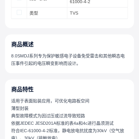
61000-4-2
类型
TVS
商品概述
8.0SMDJ系列专为保护敏感电子设备免受雷击和其他瞬态电
压事件引起的电压瞬变影响而设计。
商品特性
适用于表面贴装应用，可优化电路板空间
薄型封装
典型故障模式为因过压或过流导致短路
依据JEDEC JESD201A标准的表4a和4c进行晶须测试
符合IEC-61000-4-2标准，静电放电抗扰度为30kV（空气放
电）、30kV（接触放电）