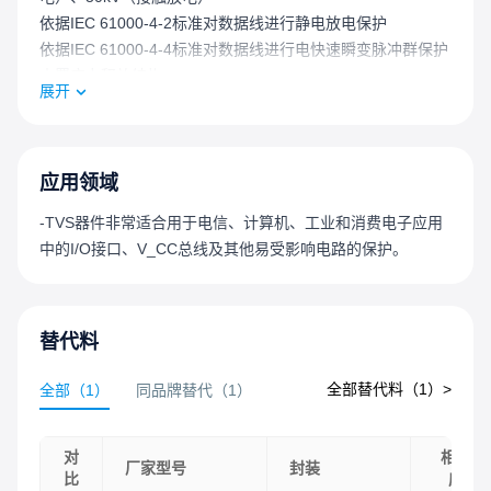
依据IEC 61000-4-2标准对数据线进行静电放电保护
依据IEC 61000-4-4标准对数据线进行电快速瞬变脉冲群保护
内置应力释放结构
展开
玻璃钝化芯片结
在10 / 1000μs波形下具有8kW的峰值脉冲功率能力，重复率
（占空比）：0.01%
快速响应时间：从0V到最小击穿电压V_BR通常小于1.0ps
应用领域
出色的钳位能力
-TVS器件非常适合用于电信、计算机、工业和消费电子应用
DO-214AB封装尺寸紧凑，功率密度高
中的I/O接口、V_CC总线及其他易受影响电路的保护。
低增量浪涌电阻
当最小击穿电压V_BR > 22V时，典型反向电流I_R小于5μA
保证高温回流焊接：260°C / 40秒
结温T_J时的击穿电压V_BR = 25°C时的击穿电压V_BRx(1 +
替代料
αTx(T_J - 25))（αT：温度系数，典型值为0.1%）
全部替代料（
1
）>
全部
（
1
）
同品牌替代
（
1
）
UL认证化合物，符合V-0阻燃等级
符合J-STD-020标准的MSL 1级，无铅焊接最高峰值温度为
260°C
对
相似
厂家型号
封装
雾锡无铅电镀
比
度