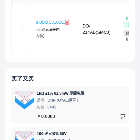
无卤素且符合RoHS标准
无铅E3表示二级互连无铅，端子表面处理材料为锡（Sn）
（IPC/JEDEC J-STD-609A.01）
相似
8.0SMDJ100CA
度
DO-
Littelfuse(美国
95
%
214AB(SMCJ)
封装
力特)
相同
买了又买
1kΩ ±1% 62.5mW 厚膜电阻
品牌
UNI-ROYAL(厚声)
封装
0402
￥
0.0383
100nF ±10% 50V