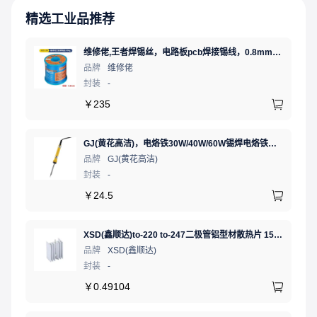
精选工业品推荐
维修佬,王者焊锡丝，电路板pcb焊接锡线，0.8mm800g,1个
品牌
维修佬
封装
-
￥
235
GJ(黄花高洁)，电烙铁30W/40W/60W锡焊电烙铁焊接工具电焊笔手机电子维修（内热35W），NO.435(35W)
品牌
GJ(黄花高洁)
封装
-
￥
24.5
XSD(鑫顺达)to-220 to-247二极管铝型材散热片 15.5*10.5*21 本色带针大功率电子散热器（可定制）
品牌
XSD(鑫顺达)
封装
-
￥
0.49104