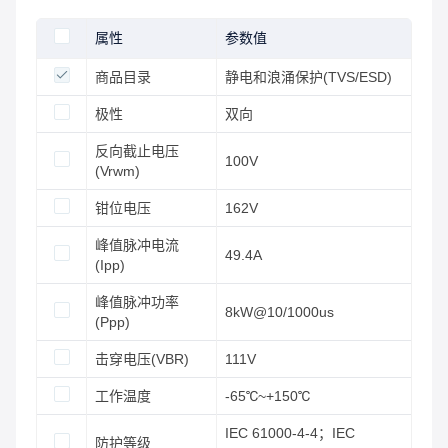
属性
参数值
商品目录
静电和浪涌保护(TVS/ESD)
极性
双向
反向截止电压
100V
(Vrwm)
钳位电压
162V
峰值脉冲电流
49.4A
(Ipp)
峰值脉冲功率
8kW@10/1000us
(Ppp)
击穿电压(VBR)
111V
工作温度
-65℃~+150℃
IEC 61000-4-4；IEC
防护等级