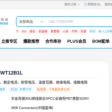
我的订单
购物车(
0
)
我的
嘉立创PCB
嘉立创FPC
嘉立创SMT
嘉立创FA
全部商品
嘉立创EDA
嘉立创社区
TI
ADI
国巨
安森美
爱普微
火炬
华邦
兆星
折扣
新人1分
机电工坊
立推专区
爆款推荐
合作库存
PLUS会员
BOM配单
7WT12B1L
、额定电流、耐受电压、温度范围、绝缘电阻、接触电阻
展库
PCB
免费打样
私有库
下单最高享92折
半金亮锡30U焊线铆合SPCC全锡壳PBT黑胶SONY
XKB Connection(中国星坤)