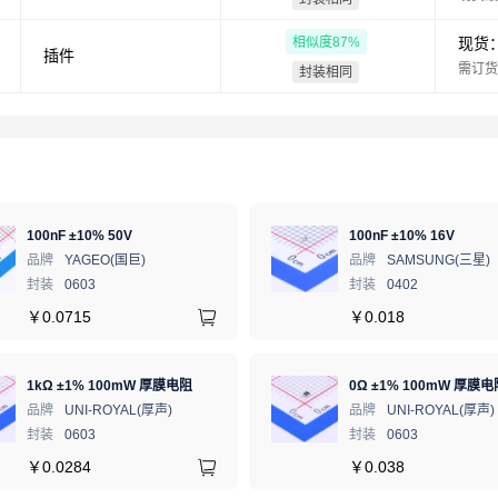
相似度
87
%
现货
插件
需订货
封装相同
100nF ±10% 50V
100nF ±10% 16V
品牌
YAGEO(国巨)
品牌
SAMSUNG(三星)
封装
0603
封装
0402
￥
0.0715
￥
0.018
1kΩ ±1% 100mW 厚膜电阻
0Ω ±1% 100mW 厚膜电
品牌
UNI-ROYAL(厚声)
品牌
UNI-ROYAL(厚声)
封装
0603
封装
0603
￥
0.0284
￥
0.038