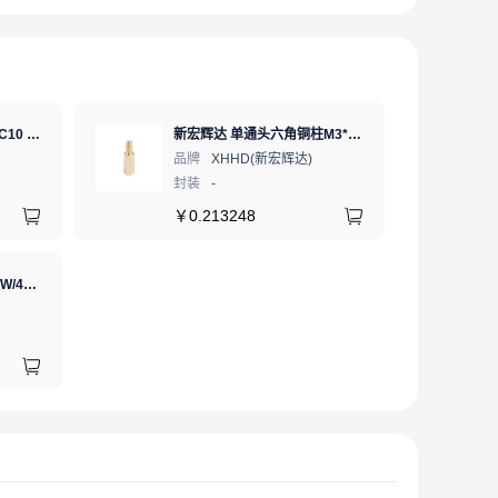
SD卡 工业级 TLC 64GB C10 U3 V30 A2 SDXC LDPC纠错 PE 3K 无人机、行车记录仪、安防监控适配
新宏辉达 单通头六角铜柱M3*11+6 PCBA主板隔离螺柱
品牌
XHHD(新宏辉达)
封装
-
￥
0.213248
GJ(黄花高洁)，电烙铁30W/40W/60W锡焊电烙铁焊接工具电焊笔手机电子维修（内热35W），NO.435(35W)