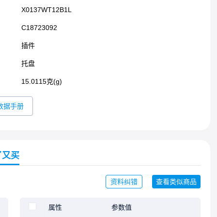
X0137WT12B1L
C18723092
插件​
托盘
15.0115克(g)
数据手册
了又买
资料纠错
查看类似商品
属性
参数值