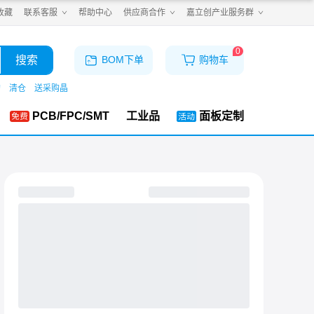
收藏
联系客服
帮助中心
供应商合作
嘉立创产业服务群
0
搜索
BOM下单
购物车
购
清仓
送采购晶
PCB/FPC/SMT
工业品
面板定制