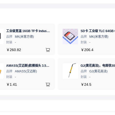
工业级宽温 16GB TF卡 Industrial WT pSLC 存储卡 MICRO SD LDPC纠错 PE 30K 无人机、行车记录仪、安防监控适配
品牌
MK(米客方德)
品牌
MK(米客方德)
封装
-
封装
-
￥
260.82
￥
206.4
AMASS(艾迈斯)航模插头 3.5mm镀金香蕉头 母头XT60-F.G.Y
品牌
AMASS(艾迈斯)
品牌
GJ(黄花高洁)
封装
-
封装
-
￥
1.41
￥
24.5