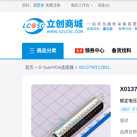
PDF
您好，请
登录
免费注册
我的工作台
消息(
0
)
商品分类
领券中心
备货找料
首页
D-Sub/VGA连接器
X0137WT12B1L
X013
额定电压
SMT
扩
描述
品牌名称