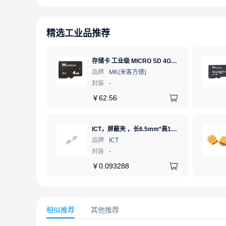
精选工业品推荐
存储卡 工业级 MICRO SD 4GB TF卡 Classical
品牌
MK(米客方德)
封装
-
￥
62.56
ICT，屏蔽夹 ，长6.5mm*高1.21mm，ICSRC6508SFR
品牌
ICT
封装
-
￥
0.093288
相似推荐
其他推荐