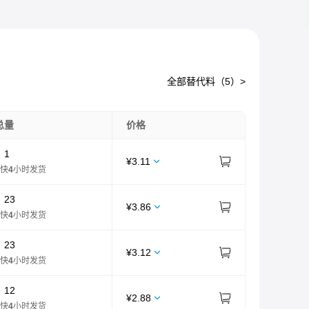
全部替代料（
5
）>
总量
价格
：
1
¥
3.11
快
4
小时发货
：
23
¥
3.86
快
4
小时发货
：
23
¥
3.12
快
4
小时发货
：
12
¥
2.88
快
4
小时发货