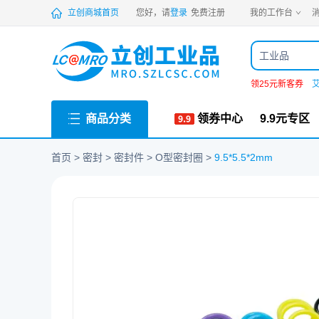
PDF
立创商城首页
您好，请
登录
免费注册
我的工作台
消
工业品
领25元新客券
商品分类
领券中心
9.9元专区
首页
密封
密封件
O型密封圈
9.5*5.5*2mm