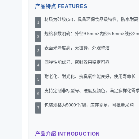
产品特点 FEATURES
材质为硅胶(SI)，具备环保食品级特性，防水耐高
1
规格参数明确：外径9.5mm×内径5.5mm×线径2
2
表面光泽度高，无披锋，外观整洁
3
回弹性能优异，密封效果稳定可靠
4
耐老化、耐光化、抗臭氧性能良好，使用寿命长
5
支持定制非标型号、硬度及颜色，满足多样化需
6
包装规格为5000个/袋，库存充足，可批量采购
7
产品介绍 INTRODUCTION