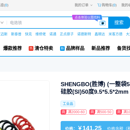
息(
0
)
我的订单
购物车(
0
)
我的
嘉立创PCB
嘉立创FPC
点击体验以图找料
嘉立创SMT
搜索
嘉立创FA
嘉立创EDA
嘉立创社区
艾迈斯
斯泰普
快克
维修佬
诺通
正点原子
诺德斯特
鑫顺达
米客方德
大
机电工坊
爆款推荐
清仓特卖
品牌样品
新品推荐
备货
SHENGBO(胜博) (一整袋
硅胶(SI)50度9.5*5.5*2mm
工业品
商
满2000-60
商
满500-50
商
满10
141.25
￥
价格：
价格含税（