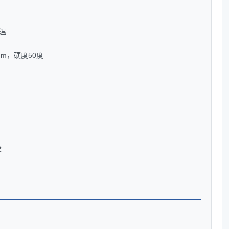
温
mm，硬度50度
求