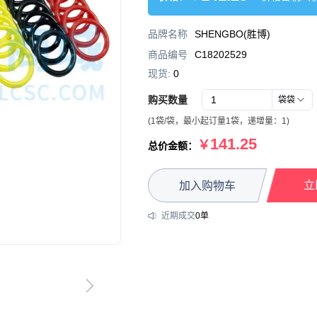
品牌名称
SHENGBO(胜博)
商品编号
C18202529
现货:
0
购买数量
袋
袋
(
1
袋
/
袋
，
最小起订量1袋
，递增量：
1
)
141.25
￥
总价金额：
立
加入购物车
近期成交
0
单