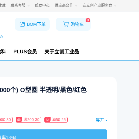
收藏
联系客服
帮助中心
供应商合作
嘉立创产业服务群
0
BOM下单
购物车
迈
找料
PLUS会员
关于立创工业品
5000个) O型圈 半透明/黑色/红色
展开
00-30
商
满200-30
商
满50-25
税率
13%
）