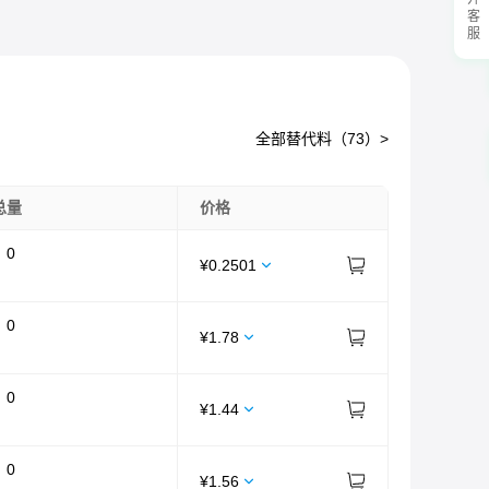
展开客服
全部替代料（
73
）>
总量
价格
：
0
¥
0.2501
：
0
¥
1.78
：
0
¥
1.44
：
0
¥
1.56