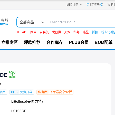
我的订单
购物车(
0
)
我的
嘉立创PCB
嘉立创FPC
嘉立创SMT
嘉立创FA
全部商品
嘉立创EDA
嘉立创社区
TI
ADI
国巨
安森美
爱普微
火炬
华邦
兆星
折扣
新人1分
机电工坊
立推专区
爆款推荐
合作库存
PLUS会员
BOM配单
3DE
E
展库
PCB
免费打样
私有库
下单最高享92折
Littelfuse(美国力特)
L0103DE