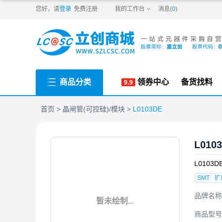
PDF
您好，请
登录
免费注册
我的工作台
消息(
0
)
商品分类
领券中心
备货找料
首页
晶闸管(可控硅)/模块
L0103DE
L010
L0103D
SMT
扩
品牌名称
暂未绘制...
商品型号