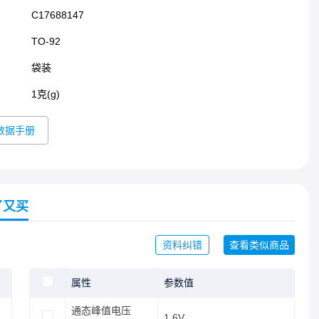
C17688147
TO-92​
袋装
1克(g)
数据手册
了又买
资料纠错
查看类似商品
属性
参数值
通态峰值电压
1.6V