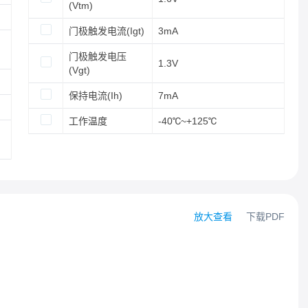
(Vtm)
门极触发电流(Igt)
3mA
门极触发电压
1.3V
(Vgt)
保持电流(Ih)
7mA
工作温度
-40℃~+125℃
放大查看
下载PDF