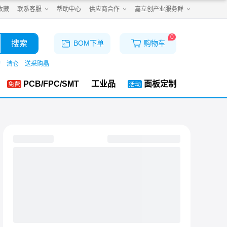
收藏
联系客服
帮助中心
供应商合作
嘉立创产业服务群
0
搜索
BOM下单
购物车
购
清仓
送采购晶
PCB/FPC/SMT
工业品
面板定制