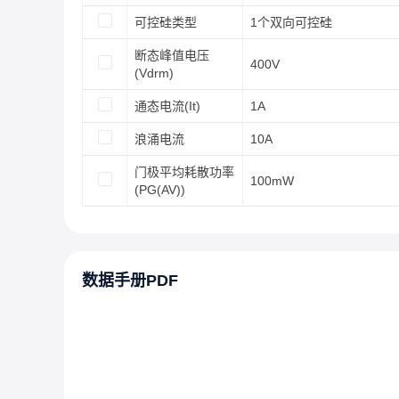
可控硅类型
1个双向可控硅
断态峰值电压
400V
(Vdrm)
通态电流(It)
1A
浪涌电流
10A
门极平均耗散功率
100mW
(PG(AV))
数据手册PDF