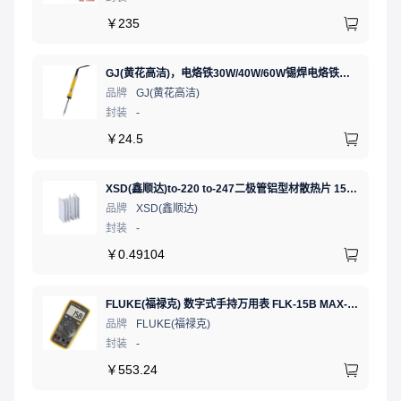
￥
235
GJ(黄花高洁)，电烙铁30W/40W/60W锡焊电烙铁焊接工具电焊笔手机电子维修（内热35W），NO.435(35W)
品牌
GJ(黄花高洁)
封装
-
￥
24.5
XSD(鑫顺达)to-220 to-247二极管铝型材散热片 15.5*10.5*21 本色带针大功率电子散热器（可定制）
品牌
XSD(鑫顺达)
封装
-
￥
0.49104
FLUKE(福禄克) 数字式手持万用表 FLK-15B MAX-01/CN 二极管测试;通断测试
品牌
FLUKE(福禄克)
封装
-
￥
553.24