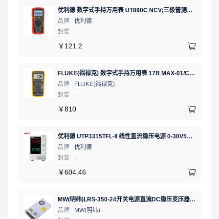
优利德 数字式手持万用表 UT890C NCV;三极管测试;二极管测试;火线辨别;真有效值;通断测试
品牌
优利德
封装
-
￥
121.2
FLUKE(福禄克) 数字式手持万用表 17B MAX-01/CN 二极管测试;相对值;通断测试
品牌
FLUKE(福禄克)
封装
-
￥
810
优利德 UTP3315TFL-II 线性直流稳压电源 0-30V5A 低噪声高精度实验电源
品牌
优利德
封装
-
￥
604.46
MW(明纬)LRS-350-24开关电源直流DC稳压变压器监控24V 14.6A
品牌
MW(明纬)