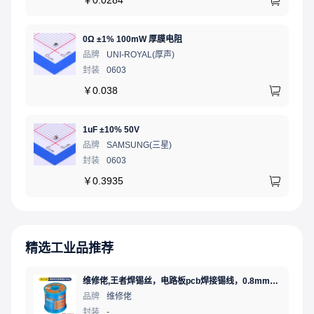
￥
0.0284
0Ω ±1% 100mW 厚膜电阻
品牌
UNI-ROYAL(厚声)
封装
0603
￥
0.038
1uF ±10% 50V
品牌
SAMSUNG(三星)
封装
0603
￥
0.3935
精选工业品推荐
维修佬,王者焊锡丝，电路板pcb焊接锡线，0.8mm800g,1个
品牌
维修佬
封装
-