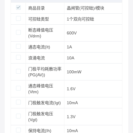
商品目录
晶闸管(可控硅)/模块
可控硅类型
1个双向可控硅
断态峰值电压
600V
(Vdrm)
通态电流(It)
1A
浪涌电流
10A
门极平均耗散功率
100mW
(PG(AV))
通态峰值电压
1.6V
(Vtm)
门极触发电流(Igt)
10mA
门极触发电压
1.3V
(Vgt)
保持电流(Ih)
10mA