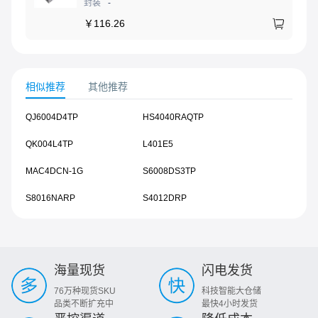
封装
-
￥
116.26
相似推荐
其他推荐
QJ6004D4TP
HS4040RAQTP
QK004L4TP
L401E5
MAC4DCN-1G
S6008DS3TP
S8016NARP
S4012DRP
海量现货
闪电发货
76万种现货SKU
科技智能大仓储
品类不断扩充中
最快4小时发货