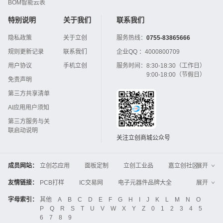
BOM智能云表
特别说明
关于我们
联系我们
隐私政策
关于立创
服务热线：
0755-83865666
规则更新记录
联系我们
企业QQ ：
4000800709
用户协议
手机立创
服务时间：
8:30-18:30（工作日）
9:00-18:00（节假日）
免责声明
第三方共享清单
AI应用用户须知
第三方服务与关
联启动说明
关注立创商城公众号
成员网站：
立创芯应用
面板定制
立创工业品
嘉立创社区
展开
3D打印
嘉立创FPC
嘉立创PCB
嘉立创FA
友情链接：
PCB打样
IC交易网
电子元器件品牌大全
展开
立创电子设计大赛
立创开源硬件
中国IC网
智能电网
机电设备
电子工程网
字母索引：
其他
A
B
C
D
E
F
G
H
I
J
K
L
M
N
O
Global Website LCSC
ZXHPCB
P
Q
R
S
T
U
V
W
X
Y
Z
0
1
2
3
4
5
晶振
电子技术应用
21icsearch
电子展
6
7
8
9