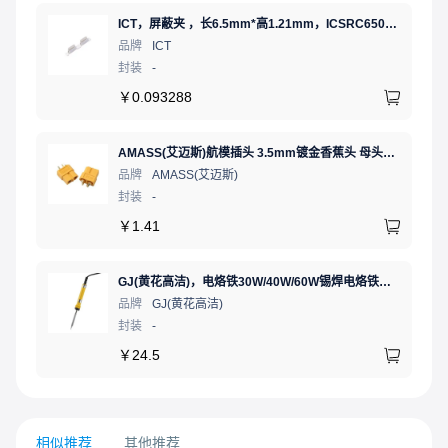
ICT，屏蔽夹 ，长6.5mm*高1.21mm，ICSRC6508SFR
品牌
ICT
封装
-
￥
0.093288
AMASS(艾迈斯)航模插头 3.5mm镀金香蕉头 母头XT60-F.G.Y
品牌
AMASS(艾迈斯)
封装
-
￥
1.41
GJ(黄花高洁)，电烙铁30W/40W/60W锡焊电烙铁焊接工具电焊笔手机电子维修（内热35W），NO.435(35W)
品牌
GJ(黄花高洁)
封装
-
￥
24.5
相似推荐
其他推荐