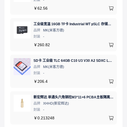
￥
62.56
工业级宽温 16GB TF卡 Industrial WT pSLC 存储卡 MICRO SD LDPC纠错 PE 30K 无人机、行车记录仪、安防监控适配
品牌
MK(米客方德)
封装
-
￥
260.82
SD卡 工业级 TLC 64GB C10 U3 V30 A2 SDXC LDPC纠错 PE 3K 无人机、行车记录仪、安防监控适配
品牌
MK(米客方德)
封装
-
￥
206.4
新宏辉达 单通头六角铜柱M3*11+6 PCBA主板隔离螺柱
品牌
XHHD(新宏辉达)
封装
-
￥
0.213248