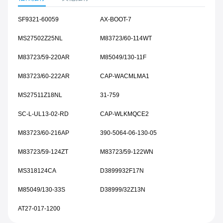
SF9321-60059
AX-BOOT-7
MS27502Z25NL
M83723/60-114WT
M83723/59-220AR
M85049/130-11F
M83723/60-222AR
CAP-WACMLMA1
MS27511Z18NL
31-759
SC-L-UL13-02-RD
CAP-WLKMQCE2
M83723/60-216AP
390-5064-06-130-05
M83723/59-124ZT
M83723/59-122WN
MS318124CA
D3899932F17N
M85049/130-33S
D38999/32Z13N
AT27-017-1200