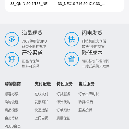
33_QN-N-50-1/133_NE
33_NEX10-716-50-X1/133_WE
海量现货
闪电发货
76万种现货SKU
科技智能大仓储
品类不断扩充中
最快4小时发货
严控渠道
降低成本
正品有保障
明码标价节省时间
物料可追溯
一站式采购元器件
购物指南
支付配送
特色服务
售后服务
顾客必读
在线支付
订货服务
订单出库时长
购物流程
发票须知
海外代购
验货/售后
商品搜索
快递运输
订单跟踪
服务投诉
会员等级
上门自提
质量保证
PLUS会员