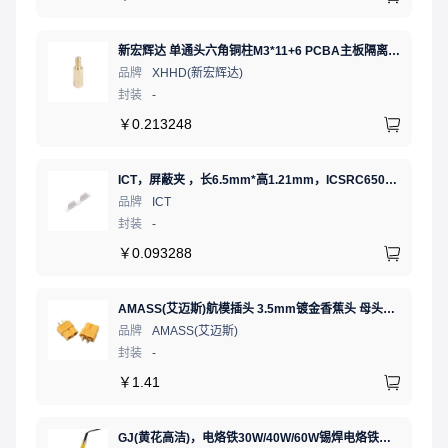
新宏辉达 单通头六角铜柱M3*11+6 PCBA主板隔离螺柱
品牌
XHHD(新宏辉达)
封装
-
￥
0.213248
ICT，屏蔽夹 ，长6.5mm*高1.21mm，ICSRC6508SFR
品牌
ICT
封装
-
￥
0.093288
AMASS(艾迈斯)航模插头 3.5mm镀金香蕉头 母头XT60-F.G.Y
品牌
AMASS(艾迈斯)
封装
-
￥
1.41
GJ(黄花高洁)，电烙铁30W/40W/60W锡焊电烙铁焊接工具电焊笔手机电子维修（内热35W），NO.435(35W)