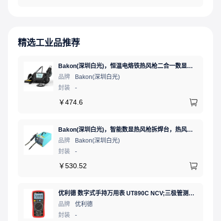
精选工业品推荐
Bakon(深圳白光)，恒温电烙铁热风枪二合一数显可调温大功率无铅拆焊台，BK881（新老款交替发货）
品牌
Bakon(深圳白光)
封装
-
￥
474.6
Bakon(深圳白光)，智能数显热风枪拆焊台，热风焊台，BK870A
品牌
Bakon(深圳白光)
封装
-
￥
530.52
优利德 数字式手持万用表 UT890C NCV;三极管测试;二极管测试;火线辨别;真有效值;通断测试
品牌
优利德
封装
-