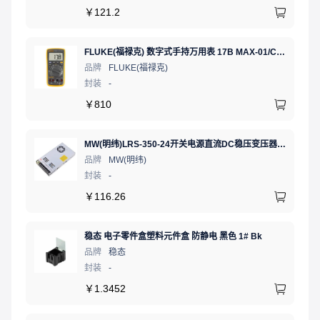
￥
121.2
FLUKE(福禄克) 数字式手持万用表 17B MAX-01/CN 二极管测试;相对值;通断测试
品牌
FLUKE(福禄克)
封装
-
￥
810
MW(明纬)LRS-350-24开关电源直流DC稳压变压器监控24V 14.6A
品牌
MW(明纬)
封装
-
￥
116.26
稳态 电子零件盒塑料元件盒 防静电 黑色 1# Bk
品牌
稳态
封装
-
￥
1.3452