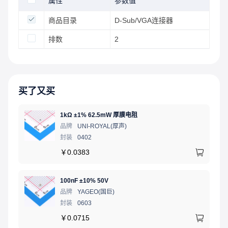
属性
参数值
商品目录
D-Sub/VGA连接器
排数
2
买了又买
1kΩ ±1% 62.5mW 厚膜电阻
品牌
UNI-ROYAL(厚声)
封装
0402
￥
0.0383
100nF ±10% 50V
品牌
YAGEO(国巨)
封装
0603
￥
0.0715