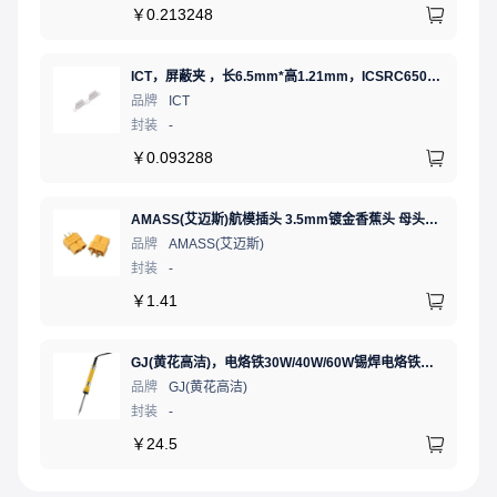
￥
0.213248
ICT，屏蔽夹 ，长6.5mm*高1.21mm，ICSRC6508SFR
品牌
ICT
封装
-
￥
0.093288
AMASS(艾迈斯)航模插头 3.5mm镀金香蕉头 母头XT60-F.G.Y
品牌
AMASS(艾迈斯)
封装
-
￥
1.41
GJ(黄花高洁)，电烙铁30W/40W/60W锡焊电烙铁焊接工具电焊笔手机电子维修（内热35W），NO.435(35W)
品牌
GJ(黄花高洁)
封装
-
￥
24.5