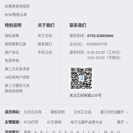
优惠券使用规则
BOM智能云表
特别说明
关于我们
联系我们
隐私政策
关于立创
服务热线：
0755-83865666
规则更新记录
联系我们
企业QQ ：
4000800709
用户协议
手机立创
服务时间：
8:30-18:30（工作日）
9:00-18:00（节假日）
免责声明
第三方共享清单
AI应用用户须知
第三方服务与关
联启动说明
关注立创商城公众号
成员网站：
立创芯应用
面板定制
立创工业品
嘉立创社区
展开
3D打印
嘉立创FPC
嘉立创PCB
嘉立创FA
友情链接：
PCB打样
IC交易网
电子元器件品牌大全
展开
立创电子设计大赛
立创开源硬件
中国IC网
智能电网
机电设备
电子工程网
字母索引：
其他
A
B
C
D
E
F
G
H
I
J
K
L
M
N
O