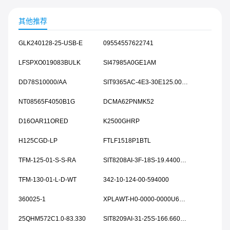
其他推荐
GLK240128-25-USB-E
09554557622741
LFSPXO019083BULK
SI47985A0GE1AM
DD78S10000/AA
SIT9365AC-4E3-30E125.000000
NT08565F4050B1G
DCMA62PNMK52
D16OAR11ORED
K2500GHRP
H125CGD-LP
FTLF1518P1BTL
TFM-125-01-S-S-RA
SIT8208AI-3F-18S-19.440000T
TFM-130-01-L-D-WT
342-10-124-00-594000
360025-1
XPLAWT-H0-0000-0000U6053
25QHM572C1.0-83.330
SIT8209AI-31-25S-166.660000