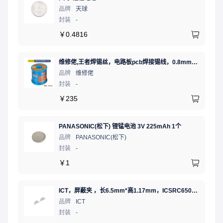
品牌
天球
封装
-
￥
0.4816
维修佬,王者焊锡丝，电路板pcb焊接锡线，0.8mm800g,1个
品牌
维修佬
封装
-
￥
235
PANASONIC(松下) 锂锰电池 3V 225mAh 1个
品牌
PANASONIC(松下)
封装
-
￥
1
ICT，屏蔽夹 ，长6.5mm*高1.17mm，ICSRC6508-015SFR
品牌
ICT
封装
-