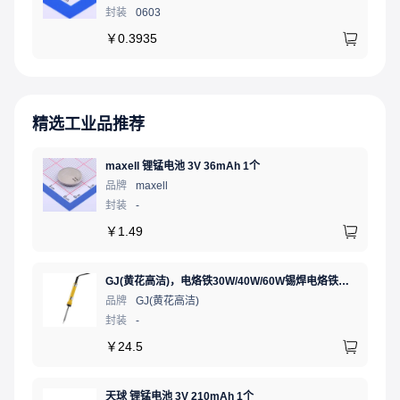
封装
0603
￥
0.3935
精选工业品推荐
maxell 锂锰电池 3V 36mAh 1个
品牌
maxell
封装
-
￥
1.49
GJ(黄花高洁)，电烙铁30W/40W/60W锡焊电烙铁焊接工具电焊笔手机电子维修（内热35W），NO.435(35W)
品牌
GJ(黄花高洁)
封装
-
￥
24.5
天球 锂锰电池 3V 210mAh 1个