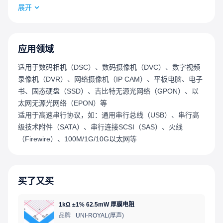
启动时间快，仅需5 ms
展开
输出与LVCmos/HCMOS兼容
采用行业标准封装：2.0x1.6、2.5x2.0、3.2x2.5、5.0x3.2、
7.0x5.0 mm²
可通过Time Machine II和现场可编程振荡器快速获取样品
应用领域
符合RoHS和REACH标准，无铅、无卤素、无锑
适用于数码相机（DSC）、数码摄像机（DVC）、数字视频
录像机（DVR）、网络摄像机（IP CAM）、平板电脑、电子
书、固态硬盘（SSD）、吉比特无源光网络（GPON）、以
太网无源光网络（EPON）等
适用于高速串行协议，如：通用串行总线（USB）、串行高
级技术附件（SATA）、串行连接SCSI（SAS）、火线
（Firewire）、100M/1G/10G以太网等
买了又买
1kΩ ±1% 62.5mW 厚膜电阻
品牌
UNI-ROYAL(厚声)