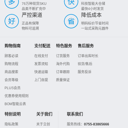
76万种现货SKU
科技智能大仓储
品类不断扩充中
最快4小时发货
严控渠道
降低成本
正品有保障
明码标价节省时间
物料可追溯
一站式采购元器件
购物指南
支付配送
特色服务
售后服务
顾客必读
在线支付
订货服务
订单出库时长
购物流程
发票须知
海外代购
验货/售后
商品搜索
快递运输
订单跟踪
服务投诉
会员等级
上门自提
质量保证
PLUS会员
优惠券使用规则
BOM智能云表
特别说明
关于我们
联系我们
隐私政策
关于立创
服务热线：
0755-83865666