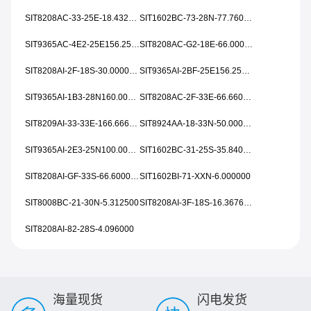
SIT8208AC-33-25E-18.432000
SIT1602BC-73-28N-77.760000
SIT9365AC-4E2-25E156.250000
SIT8208AC-G2-18E-66.000000T
SIT8208AI-2F-18S-30.000000Y
SIT9365AI-2BF-25E156.250000
SIT9365AI-1B3-28N160.000000
SIT8208AC-2F-33E-66.660000T
SIT8209AI-33-33E-166.666000
SIT8924AA-18-33N-50.000000
SIT9365AI-2E3-25N100.000000
SIT1602BC-31-25S-35.840000
SIT8208AI-GF-33S-66.600000T
SIT1602BI-71-XXN-6.000000
SIT8008BC-21-30N-5.312500
SIT8208AI-3F-18S-16.367667Y
SIT8208AI-82-28S-4.096000
海量现货
闪电发货