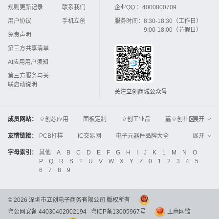
规则更新记录
联系我们
企业QQ ：
4000800709
用户协议
手机立创
服务时间：
8:30-18:30（工作日）
9:00-18:00（节假日）
免责声明
第三方共享清单
AI应用用户须知
第三方服务与关
联启动说明
关注立创商城公众号
成员网站：
立创芯应用
面板定制
立创工业品
嘉立创社区
展开
3D打印
嘉立创FPC
嘉立创PCB
嘉立创FA
友情链接：
PCB打样
IC交易网
电子元器件品牌大全
展开
立创电子设计大赛
立创开源硬件
中国IC网
智能电网
机电设备
电子工程网
字母索引：
其他
A
B
C
D
E
F
G
H
I
J
K
L
M
N
O
Global Website LCSC
ZXHPCB
P
Q
R
S
T
U
V
W
X
Y
Z
0
1
2
3
4
5
晶振
电子技术应用
21icsearch
电子展
6
7
8
9
液晶屏交易中心
中国包装网
电子元器件查询
工业品采购
IC电子网
锂电池
集成灶
©
2026
深圳市立创电子商务有限公司 版权所有
中国机床商务网
DFRobot开源硬件商城
粤公网安备 44030402002194
粤ICP备13005967号
工商网监
分析测试百科网
开步睿思
串联谐振
更多
>>