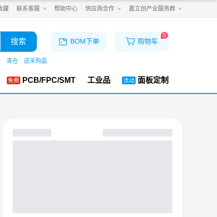
收藏
联系客服
帮助中心
供应商合作
嘉立创产业服务群
0
搜索
BOM下单
购物车
购
清仓
送采购晶
PCB/FPC/SMT
工业品
面板定制