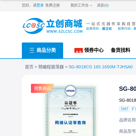
PDF
您好，请
登录
免费注册
我的工作台
消息(
0
)
商品分类
领券中心
备货找料
首页
预编程振荡器
SG-8018CG 165.1650M-TJHSA0
SG-8
预售商品
SG-801
SMT
扩
品牌名称
商品型号