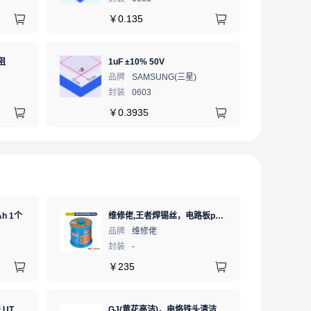
￥
0.135
阻
1uF ±10% 50V
品牌
SAMSUNG(三星)
封装
0603
￥
0.3935
h 1个
维修佬,王者焊锡丝，电路板pcb焊接锡线，0.8mm800g,1个
品牌
维修佬
封装
-
￥
235
优利德 数字式手持万用表 UT890C NCV;三极管测试;二极管测试;火线辨别;真有效值;通断测试
GJ(黄花高洁)，电烙铁头清洁海绵，高温海绵，清洁棉，除锡棉，擦锡棉，ST-11A