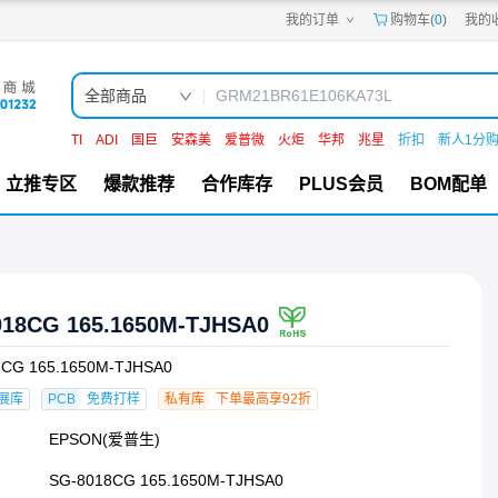
我的订单
购物车(
0
)
我的
嘉立创PCB
嘉立创FPC
嘉立创SMT
嘉立创FA
全部商品
嘉立创EDA
嘉立创社区
TI
ADI
国巨
安森美
爱普微
火炬
华邦
兆星
折扣
新人1分
机电工坊
立推专区
爆款推荐
合作库存
PLUS会员
BOM配单
018CG 165.1650M-TJHSA0
8CG 165.1650M-TJHSA0
展库
PCB
免费打样
私有库
下单最高享92折
EPSON(爱普生)
SG-8018CG 165.1650M-TJHSA0