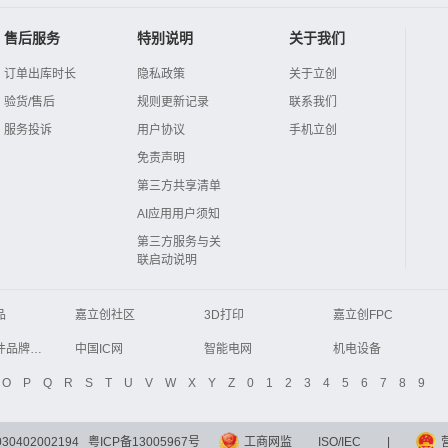
售后服务
特别说明
关于我们
订单出库时长
隐私政策
关于立创
验货/售后
规则更新记录
联系我们
服务投诉
用户协议
手机立创
免责声明
第三方共享清单
AI应用用户须知
第三方服务与关
联启动说明
品
嘉立创社区
3D打印
嘉立创FPC
Global Website LCSC
ZXHPCB
电子元器件品牌大全
中国IC网
智能电网
机电设备
液晶屏交易中心
中国包装网
电子元器件查询
O
P
Q
R
S
T
U
V
W
X
Y
Z
0
1
2
3
4
5
6
7
8
9
商务网
DFRobot开源硬件商城
分析测试百科网
开步睿思
0402002194
粤ICP备13005967号
工商网监
ISO/IEC
|