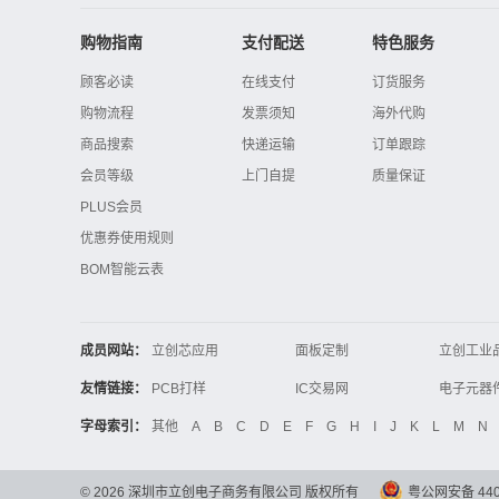
购物指南
支付配送
特色服务
顾客必读
在线支付
订货服务
购物流程
发票须知
海外代购
商品搜索
快递运输
订单跟踪
会员等级
上门自提
质量保证
PLUS会员
优惠券使用规则
BOM智能云表
成员网站：
立创芯应用
面板定制
立创工业
立创电子设计大赛
立创开源硬件
友情链接：
PCB打样
IC交易网
电子技术应用
21icsearch
电子展
字母索引：
其他
A
B
C
D
E
F
G
H
I
J
K
L
M
N
锂电池
集成灶
中国机床
©
2026
深圳市立创电子商务有限公司 版权所有
粤公网安备 4403