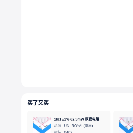
买了又买
1kΩ ±1% 62.5mW 厚膜电阻
品牌
UNI-ROYAL(厚声)
封装
0402