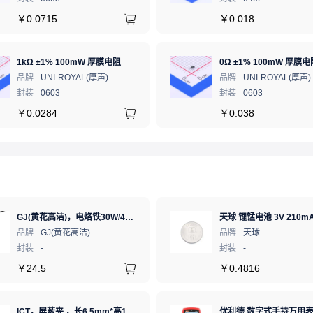
￥
0.0715
￥
0.018
1kΩ ±1% 100mW 厚膜电阻
0Ω ±1% 100mW 厚膜电
品牌
UNI-ROYAL(厚声)
品牌
UNI-ROYAL(厚声)
封装
0603
封装
0603
￥
0.0284
￥
0.038
GJ(黄花高洁)，电烙铁30W/40W/60W锡焊电烙铁焊接工具电焊笔手机电子维修（内热35W），NO.435(35W)
天球 锂锰电池 3V 210mA
品牌
GJ(黄花高洁)
品牌
天球
封装
-
封装
-
￥
24.5
￥
0.4816
ICT，屏蔽夹 ，长6.5mm*高1.17mm，ICSRC6508-015SFR