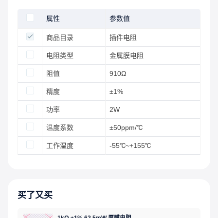
属性
参数值
商品目录
插件电阻
电阻类型
金属膜电阻
阻值
910Ω
精度
±1%
功率
2W
温度系数
±50ppm/℃
工作温度
-55℃~+155℃
买了又买