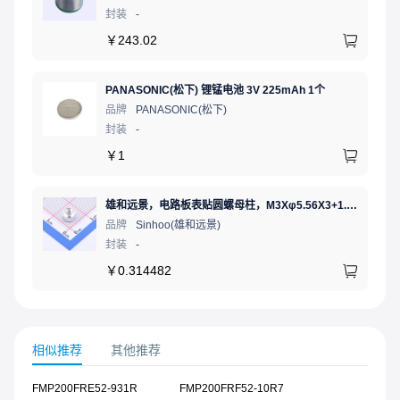
封装
-
￥
243.02
PANASONIC(松下) 锂锰电池 3V 225mAh 1个
品牌
PANASONIC(松下)
封装
-
￥
1
雄和远景，电路板表贴圆螺母柱，M3Xφ5.56X3+1.53，铜镀锡，编带装
品牌
Sinhoo(雄和远景)
封装
-
￥
0.314482
相似推荐
其他推荐
FMP200FRE52-931R
FMP200FRF52-10R7