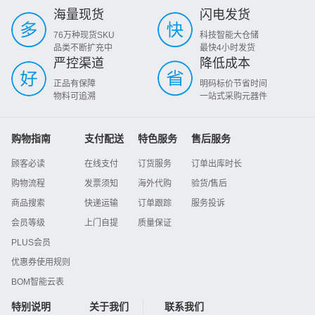
海量现货
闪电发货
76万种现货SKU
科技智能大仓储
品类不断扩充中
最快4小时发货
严控渠道
降低成本
正品有保障
明码标价节省时间
物料可追溯
一站式采购元器件
购物指南
支付配送
特色服务
售后服务
顾客必读
在线支付
订货服务
订单出库时长
购物流程
发票须知
海外代购
验货/售后
商品搜索
快递运输
订单跟踪
服务投诉
会员等级
上门自提
质量保证
PLUS会员
优惠券使用规则
BOM智能云表
特别说明
关于我们
联系我们