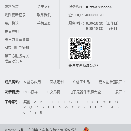
隐私政策
关于立创
服务热线：
0755-83865666
规则更新记录
联系我们
企业QQ ：
4000800709
用户协议
手机立创
服务时间：
8:30-18:30（工作日）
9:00-18:00（节假日）
免责声明
第三方共享清单
AI应用用户须知
第三方服务与关
联启动说明
关注立创商城公众号
成员网站：
立创芯应用
面板定制
立创工业品
嘉立创社区
展开
3D打印
嘉立创FPC
嘉立创PCB
嘉立创FA
友情链接：
PCB打样
IC交易网
电子元器件品牌大全
展开
立创电子设计大赛
立创开源硬件
中国IC网
智能电网
机电设备
电子工程网
字母索引：
其他
A
B
C
D
E
F
G
H
I
J
K
L
M
N
O
Global Website LCSC
ZXHPCB
P
Q
R
S
T
U
V
W
X
Y
Z
0
1
2
3
4
5
晶振
电子技术应用
21icsearch
电子展
6
7
8
9
液晶屏交易中心
中国包装网
电子元器件查询
工业品采购
IC电子网
锂电池
集成灶
©
2026
深圳市立创电子商务有限公司 版权所有