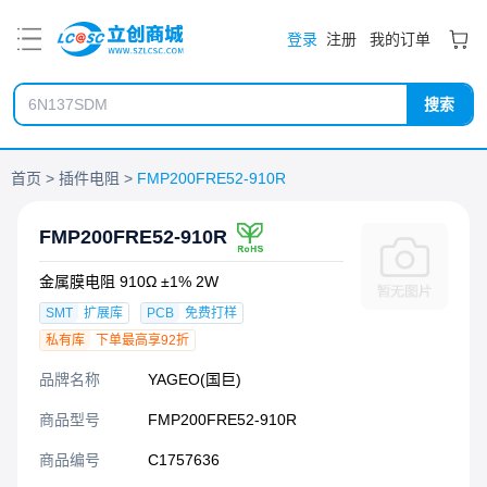
PDF
登录
注册
我的订单
搜索
首页
插件电阻
FMP200FRE52-910R
FMP200FRE52-910R
金属膜电阻 910Ω ±1% 2W
SMT
扩展库
PCB
免费打样
私有库
下单最高享92折
品牌名称
YAGEO(国巨)
商品型号
FMP200FRE52-910R
商品编号
C1757636