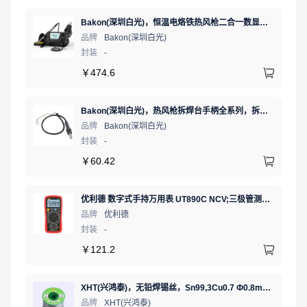
Bakon(深圳白光)，恒温电烙铁热风枪二合一数显可调温大功率无铅拆焊台，BK881（新老款交替发货）
品牌
Bakon(深圳白光)
封装
-
￥
474.6
Bakon(深圳白光)，热风枪拆焊台手柄全系列，拆焊台手柄(联合蓝)，HF850D-853B
品牌
Bakon(深圳白光)
封装
-
￥
60.42
优利德 数字式手持万用表 UT890C NCV;三极管测试;二极管测试;火线辨别;真有效值;通断测试
品牌
优利德
封装
-
￥
121.2
XHT(兴鸿泰)，无铅焊锡丝，Sn99,3Cu0.7 Ф0.8mm 500G，环保锡线，免洗焊锡丝/锡线,1卷（含松香）
品牌
XHT(兴鸿泰)