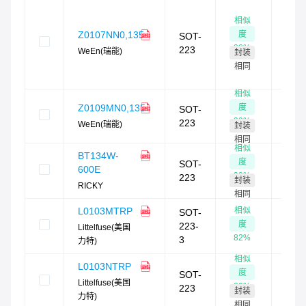
现
相似
货：
度
Z0107NN0,135
SOT-
65
90
%
223
WeEn(瑞能)
封装
现货
快
4
相同
时发
相似
现
度
Z0109MN0,135
SOT-
货：
90
%
223
WeEn(瑞能)
封装
需订
相同
相似
BT134W-
度
SOT-
600E
-
90
%
223
封装
RICKY
相同
相似
L0103MTRP
现
SOT-
度
货：
223-
Littelfuse(美国
82
%
3
力特)
需订
相似
L0103NTRP
现
度
SOT-
货：
Littelfuse(美国
82
%
223
封装
力特)
需订
相同