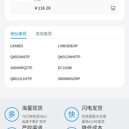
￥
116.26
相似推荐
其他推荐
L6X8E5
LX803DEAP
Q4025K6TP
QK012NH5TP
S4040RQ2TP
EC103M
Q8012LH2TP
S6006NS2RP
海量现货
闪电发货
76万种现货SKU
科技智能大仓储
品类不断扩充中
最快4小时发货
严控渠道
降低成本