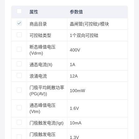
属性
参数值
商品目录
晶闸管(可控硅)/模块
可控硅类型
1个双向可控硅
断态峰值电压
400V
(Vdrm)
通态电流(It)
1A
浪涌电流
12A
门极平均耗散功率
100mW
(PG(AV))
通态峰值电压
1.6V
(Vtm)
门极触发电流(Igt)
10mA
门极触发电压
1.3V