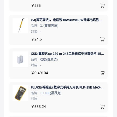
￥
235
GJ(黄花高洁)，电烙铁30W/40W/60W锡焊电烙铁焊接工具电焊笔手机电子维修（内热35W），NO.435(35W)
品牌
GJ(黄花高洁)
封装
-
￥
24.5
XSD(鑫顺达)to-220 to-247二极管铝型材散热片 15.5*10.5*21 本色带针大功率电子散热器（可定制）
品牌
XSD(鑫顺达)
封装
-
￥
0.49104
FLUKE(福禄克) 数字式手持万用表 FLK-15B MAX-01/CN 二极管测试;通断测试
品牌
FLUKE(福禄克)
封装
-
￥
553.24