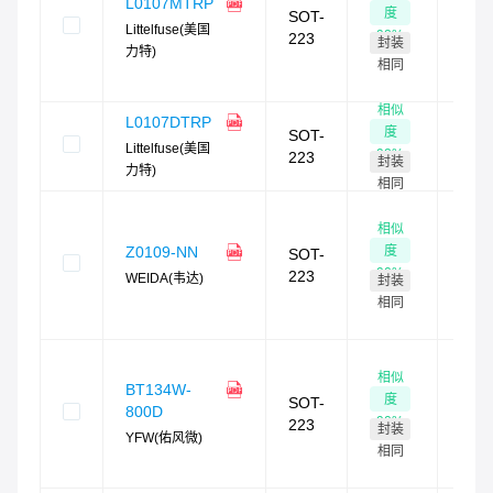
L0107MTRP
度
SOT-
160
Littelfuse(美国
92
%
223
封装
现货
力特)
快
4
相同
时发
相似
L0107DTRP
现
度
SOT-
货：
Littelfuse(美国
92
%
223
封装
力特)
需订
相同
现
相似
货：
度
Z0109-NN
SOT-
1,59
90
%
223
WEIDA(韦达)
封装
现货
快
4
相同
时发
现
相似
货：
BT134W-
度
SOT-
165
800D
90
%
223
封装
现货
YFW(佑风微)
快
4
相同
时发