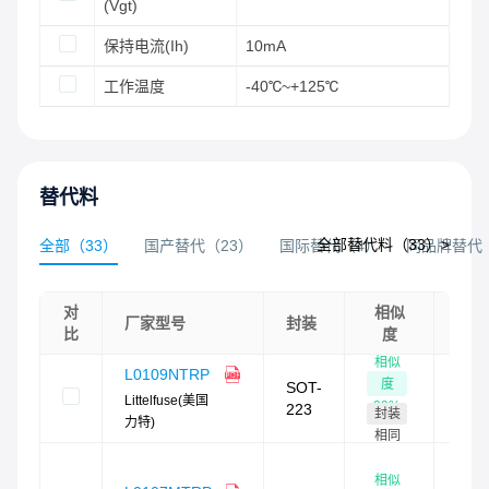
(Vgt)
保持电流(Ih)
10mA
工作温度
-40℃~+125℃
替代料
全部替代料（
33
）>
全部
（
33
）
国产替代
（
23
）
国际替代
（
4
）
同品牌替代
对
相似
库存
厂家型号
封装
比
度
总量
相似
L0109NTRP
现
度
SOT-
货：
Littelfuse(美国
99
%
223
封装
力特)
需订
相同
现
相似
货：