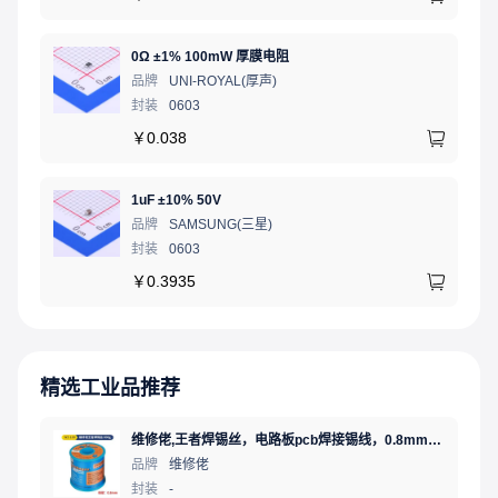
0Ω ±1% 100mW 厚膜电阻
品牌
UNI-ROYAL(厚声)
封装
0603
￥
0.038
1uF ±10% 50V
品牌
SAMSUNG(三星)
封装
0603
￥
0.3935
精选工业品推荐
维修佬,王者焊锡丝，电路板pcb焊接锡线，0.8mm800g,1个
品牌
维修佬
封装
-