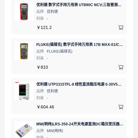
优利德 数字式手持万用表 UT890C NCV;三极管测试;二极管测试;火线辨别;真有效值;通断测试
品牌
优利德
封装
-
￥
121.2
FLUKE(福禄克) 数字式手持万用表 17B MAX-01/CN 二极管测试;相对值;通断测试
品牌
FLUKE(福禄克)
封装
-
￥
810
优利德 UTP3315TFL-II 线性直流稳压电源 0-30V5A 低噪声高精度实验电源
品牌
优利德
封装
-
￥
604.46
MW(明纬)LRS-350-24开关电源直流DC稳压变压器监控24V 14.6A
品牌
MW(明纬)
封装
-