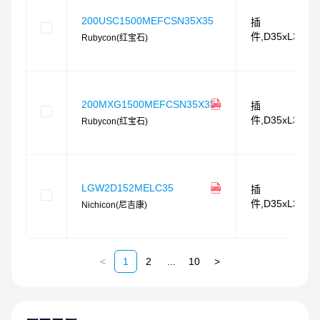
200USC1500MEFCSN35X35
插
件,D35xL35m
Rubycon(红宝石)
200MXG1500MEFCSN35X35
插
件,D35xL35m
Rubycon(红宝石)
LGW2D152MELC35
插
件,D35xL35m
Nichicon(尼吉康)
<
1
2
...
10
>