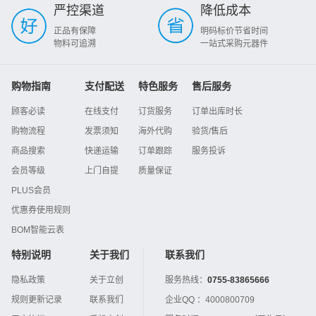
严控渠道
降低成本
正品有保障
明码标价节省时间
物料可追溯
一站式采购元器件
购物指南
支付配送
特色服务
售后服务
顾客必读
在线支付
订货服务
订单出库时长
购物流程
发票须知
海外代购
验货/售后
商品搜索
快递运输
订单跟踪
服务投诉
会员等级
上门自提
质量保证
PLUS会员
优惠券使用规则
BOM智能云表
特别说明
关于我们
联系我们
隐私政策
关于立创
服务热线：
0755-83865666
规则更新记录
联系我们
企业QQ ：
4000800709