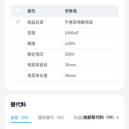
属性
参数值
商品目录
牛角型电解电容
容值
1500uF
精度
±20%
额定电压
200V
电容体直径
35mm
电容体长度
35mm
替代料
全部替代料（
99
）>
全部
（
99
）
国际替代
（
69
）
同品牌替代
（
30
）