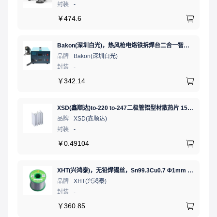
封装
-
￥
474.6
Bakon(深圳白光)，热风枪电烙铁拆焊台二合一智能双数显可调恒温焊接台，BK701D
品牌
Bakon(深圳白光)
封装
-
￥
342.14
XSD(鑫顺达)to-220 to-247二极管铝型材散热片 15.5*10.5*21 本色带针大功率电子散热器（可定制）
品牌
XSD(鑫顺达)
封装
-
￥
0.49104
XHT(兴鸿泰)，无铅焊锡丝，Sn99.3Cu0.7 Φ1mm 750G，环保锡线， 免洗焊锡丝/锡线,1卷
品牌
XHT(兴鸿泰)
封装
-
￥
360.85