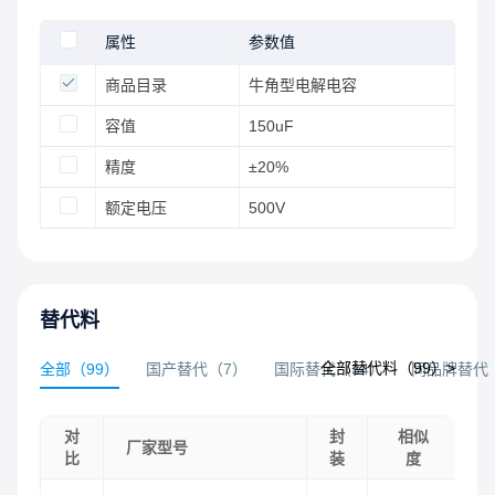
属性
参数值
商品目录
牛角型电解电容
容值
150uF
精度
±20%
额定电压
500V
替代料
全部替代料（
99
）>
全部
（
99
）
国产替代
（
7
）
国际替代
（
34
）
同品牌替代
对
封
相似
厂家型号
比
装
度