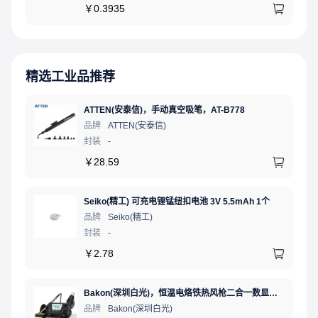
￥
0.3935
精选工业品推荐
ATTEN(安泰信)，手动真空吸笔，AT-B778
品牌
ATTEN(安泰信)
封装
-
￥
28.59
Seiko(精工) 可充电锂锰纽扣电池 3V 5.5mAh 1个
品牌
Seiko(精工)
封装
-
￥
2.78
Bakon(深圳白光)，恒温电烙铁热风枪二合一数显可调温大功率无铅拆焊台，BK881（新老款交替发货）
品牌
Bakon(深圳白光)