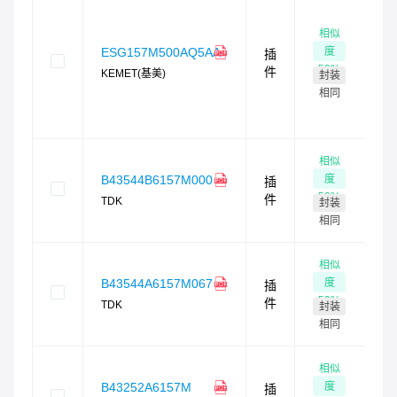
相似
2
度
ESG157M500AQ5AA
插
现
50
%
件
KEMET(基美)
封装
最
4
相同
时
货
相似
度
B43544B6157M000
插
0
50
%
件
TDK
封装
需
相同
货
相似
度
B43544A6157M067
插
0
50
%
件
TDK
封装
需
相同
货
相似
度
B43252A6157M
插