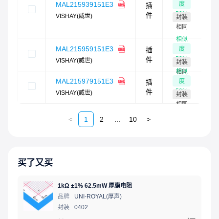
度
MAL215939151E3
插
0
50
%
件
VISHAY(威世)
封装
需
相同
货
相似
MAL215959151E3
度
插
-
50
%
件
VISHAY(威世)
封装
相似
相同
MAL215979151E3
度
插
-
50
%
件
VISHAY(威世)
封装
相同
<
1
2
...
10
>
买了又买
1kΩ ±1% 62.5mW 厚膜电阻
品牌
UNI-ROYAL(厚声)
封装
0402