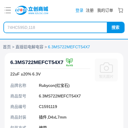
PDF
登录
注册
我的订单
搜索
首页
直插铝电解电容
6.3MS722MEFCT54X7
6.3MS722MEFCT54X7
22uF ±20% 6.3V
品牌名称
Rubycon(红宝石)
商品型号
6.3MS722MEFCT54X7
商品编号
C1591119
商品封装
插件,D4xL7mm​
包装方式
编带