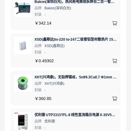
Bakon(深圳白光)，热风枪电烙铁拆焊台二合一智能双数显可调恒温焊接台，BK701D
品牌
Bakon(深圳白光)
封装
-
￥
342.14
XSD(鑫顺达)to-220 to-247二极管铝型材散热片 15.5*10.5*21 本色带针大功率电子散热器（可定制）
品牌
XSD(鑫顺达)
封装
-
￥
0.49302
XHT(兴鸿泰)，无铅焊锡丝，Sn99.3Cu0.7 Φ1mm 750G，环保锡线， 免洗焊锡丝/锡线,1卷
品牌
XHT(兴鸿泰)
封装
-
￥
360.85
优利德 UTP3315TFL-II 线性直流稳压电源 0-30V5A 低噪声高精度实验电源
品牌
优利德
封装
-