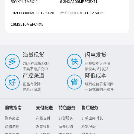
50YXJ4.7M5X11
6.3NXA100MEFC5X11
10ZLH3300MEFC12.5X20
25ZLQ2200MEFC12.5X25
16MS510MEFC4X5
海量现货
闪电发货
76万种现货SKU
科技智能大仓储
品类不断扩充中
最快4小时发货
严控渠道
降低成本
正品有保障
明码标价节省时间
物料可追溯
一站式采购元器件
购物指南
支付配送
特色服务
售后服务
顾客必读
在线支付
订货服务
订单出库时长
购物流程
发票须知
海外代购
验货/售后