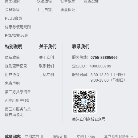
商品搜索
快递运输
订单跟踪
服务投诉
会员等级
上门自提
质量保证
PLUS会员
优惠券使用规则
BOM智能云表
特别说明
关于我们
联系我们
隐私政策
关于立创
服务热线：
0755-83865666
规则更新记录
联系我们
企业QQ ：
4000800709
用户协议
手机立创
服务时间：
8:30-18:30（工作日）
9:00-18:00（节假日）
免责声明
第三方共享清单
AI应用用户须知
第三方服务与关
联启动说明
关注立创商城公众号
成员网站：
立创芯应用
面板定制
立创工业品
嘉立创社区
展开