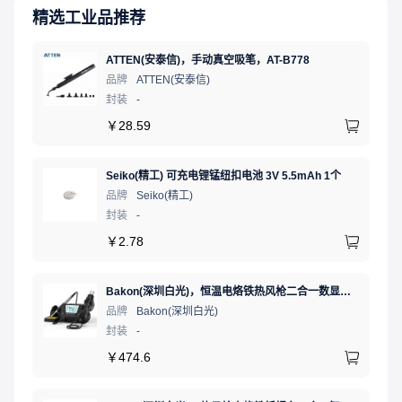
精选工业品推荐
ATTEN(安泰信)，手动真空吸笔，AT-B778
品牌
ATTEN(安泰信)
封装
-
￥
28.59
Seiko(精工) 可充电锂锰纽扣电池 3V 5.5mAh 1个
品牌
Seiko(精工)
封装
-
￥
2.78
Bakon(深圳白光)，恒温电烙铁热风枪二合一数显可调温大功率无铅拆焊台，BK881（新老款交替发货）
品牌
Bakon(深圳白光)
封装
-
￥
474.6