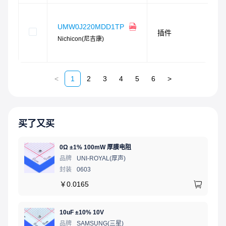
UMW0J220MDD1TP
插件
Nichicon(尼吉康)
<
1
2
3
4
5
6
>
买了又买
0Ω ±1% 100mW 厚膜电阻
品牌
UNI-ROYAL(厚声)
封装
0603
￥
0.0165
10uF ±10% 10V
品牌
SAMSUNG(三星)