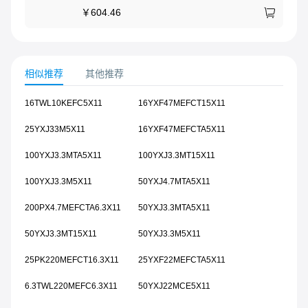
￥
604.46
相似推荐
其他推荐
16TWL10KEFC5X11
16YXF47MEFCT15X11
25YXJ33M5X11
16YXF47MEFCTA5X11
100YXJ3.3MTA5X11
100YXJ3.3MT15X11
100YXJ3.3M5X11
50YXJ4.7MTA5X11
200PX4.7MEFCTA6.3X11
50YXJ3.3MTA5X11
50YXJ3.3MT15X11
50YXJ3.3M5X11
25PK220MEFCT16.3X11
25YXF22MEFCTA5X11
6.3TWL220MEFC6.3X11
50YXJ22MCE5X11