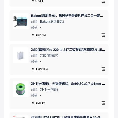
￥
474.6
Bakon(深圳白光)，热风枪电烙铁拆焊台二合一智能双数显可调恒温焊接台，BK701D
品牌
Bakon(深圳白光)
封装
-
￥
342.14
XSD(鑫顺达)to-220 to-247二极管铝型材散热片 15.5*10.5*21 本色带针大功率电子散热器（可定制）
品牌
XSD(鑫顺达)
封装
-
￥
0.49104
XHT(兴鸿泰)，无铅焊锡丝，Sn99.3Cu0.7 Φ1mm 750G，环保锡线， 免洗焊锡丝/锡线,1卷
品牌
XHT(兴鸿泰)
封装
-
￥
360.85
优利德 UTP3315TFL-II 线性直流稳压电源 0-30V5A 低噪声高精度实验电源