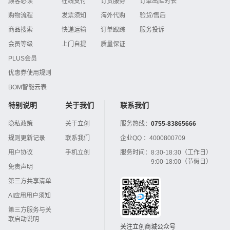
顾客必读
在线支付
订货服务
订单出库时长
购物流程
发票须知
海外代购
验货/售后
商品搜索
快递运输
订单跟踪
服务投诉
会员等级
上门自提
质量保证
PLUS会员
优惠券使用规则
BOM智能云表
特别说明
关于我们
联系我们
隐私政策
关于立创
服务热线：
0755-83865666
规则更新记录
联系我们
企业QQ ：
4000800709
用户协议
手机立创
服务时间：
8:30-18:30（工作日）
9:00-18:00（节假日）
免责声明
第三方共享清单
AI应用用户须知
第三方服务与关
联启动说明
关注立创商城公众号