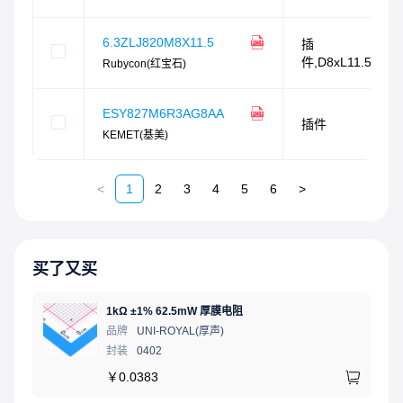
6.3ZLJ820M8X11.5
插
件,D8xL11.5mm
Rubycon(红宝石)
ESY827M6R3AG8AA
插件
KEMET(基美)
<
1
2
3
4
5
6
>
买了又买
1kΩ ±1% 62.5mW 厚膜电阻
品牌
UNI-ROYAL(厚声)
封装
0402
￥
0.0383