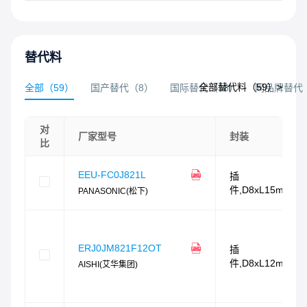
替代料
全部替代料（
59
）>
全部
（
59
）
国产替代
（
8
）
国际替代
（
38
）
同品牌替代
对
厂家型号
封装
比
EEU-FC0J821L
插
件,D8xL15mm
PANASONIC(松下)
ERJ0JM821F12OT
插
件,D8xL12mm
AISHI(艾华集团)