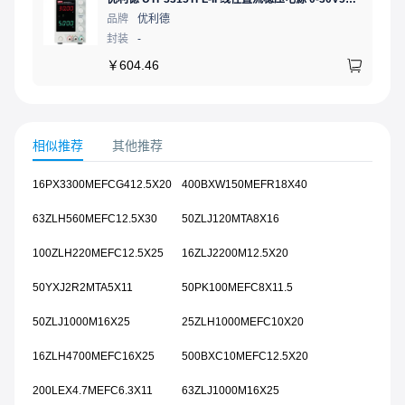
品牌
优利德
封装
-
￥
604.46
相似推荐
其他推荐
16PX3300MEFCG412.5X20
400BXW150MEFR18X40
63ZLH560MEFC12.5X30
50ZLJ120MTA8X16
100ZLH220MEFC12.5X25
16ZLJ2200M12.5X20
50YXJ2R2MTA5X11
50PK100MEFC8X11.5
50ZLJ1000M16X25
25ZLH1000MEFC10X20
16ZLH4700MEFC16X25
500BXC10MEFC12.5X20
200LEX4.7MEFC6.3X11
63ZLJ1000M16X25