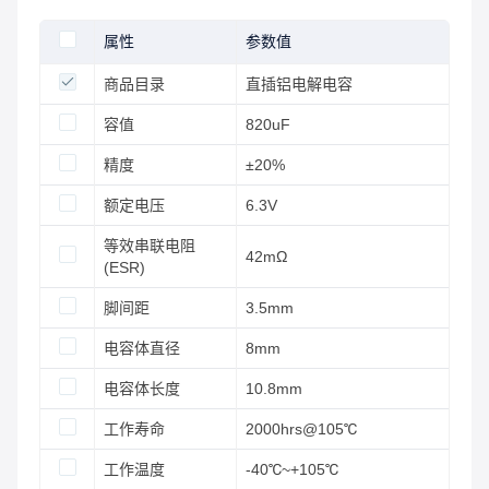
属性
参数值
商品目录
直插铝电解电容
容值
820uF
精度
±20%
额定电压
6.3V
等效串联电阻
42mΩ
(ESR)
脚间距
3.5mm
电容体直径
8mm
电容体长度
10.8mm
工作寿命
2000hrs@105℃
工作温度
-40℃~+105℃