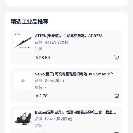
精选工业品推荐
ATTEN(安泰信)，手动真空吸笔，AT-B778
品牌
ATTEN(安泰信)
封装
-
￥
28.59
Seiko(精工) 可充电锂锰纽扣电池 3V 5.5mAh 1个
品牌
Seiko(精工)
封装
-
￥
2.78
Bakon(深圳白光)，恒温电烙铁热风枪二合一数显可调温大功率无铅拆焊台，BK881（新老款交替发货）
品牌
Bakon(深圳白光)
封装
-