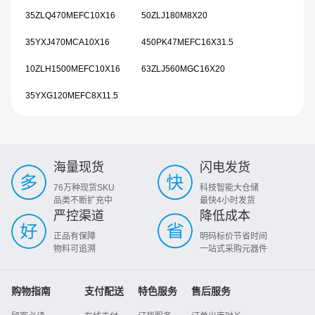
35ZLQ470MEFC10X16
50ZLJ180M8X20
35YXJ470MCA10X16
450PK47MEFC16X31.5
10ZLH1500MEFC10X16
63ZLJ560MGC16X20
35YXG120MEFC8X11.5
海量现货
闪电发货
76万种现货SKU
科技智能大仓储
品类不断扩充中
最快4小时发货
严控渠道
降低成本
正品有保障
明码标价节省时间
物料可追溯
一站式采购元器件
购物指南
支付配送
特色服务
售后服务