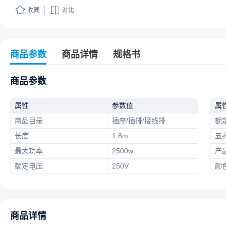
收藏
对比
商品参数
商品详情
规格书
商品参数
属性
参数值
属
商品目录
插座/插排/接线排
额
长度
1.8m
五
最大功率
2500w
产
额定电压
250V
颜
商品详情