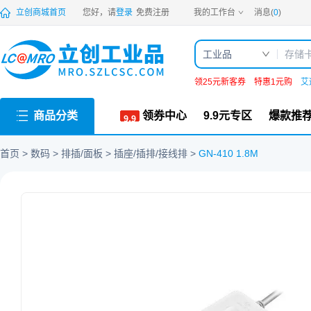
PDF
立创商城首页
您好，请
登录
免费注册
我的工作台
消息(
0
)
工业品
领25元新客券
特惠1元购
艾
商品分类
领券中心
9.9元专区
爆款推
首页
数码
排插/面板
插座/插排/接线排
GN-410 1.8M