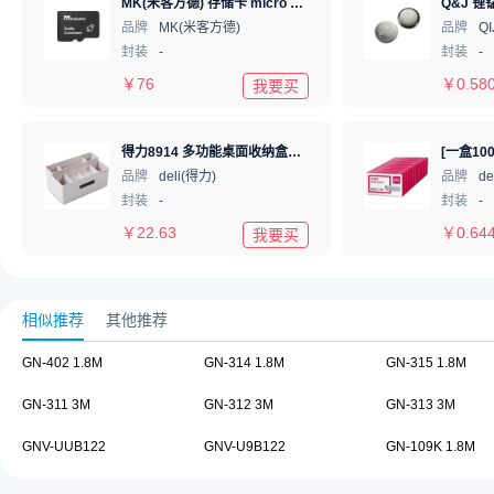
MK(米客方德) 存储卡 micro SD 8GB TF卡 Classical SDSDQAB-008G-MK-D
Q&J 锂锰
品牌
MK(米客方德)
品牌
QI
封装
-
封装
-
￥
76
￥
0.58
我要买
得力8914 多功能桌面收纳盒化妆盒 带抽屉组合式笔筒票据储物盒 (灰）
品牌
deli(得力)
品牌
de
封装
-
封装
-
￥
22.63
￥
0.64
我要买
相似推荐
其他推荐
GN-402 1.8M
GN-314 1.8M
GN-315 1.8M
GN-311 3M
GN-312 3M
GN-313 3M
GNV-UUB122
GNV-U9B122
GN-109K 1.8M