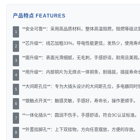
产品特点 FEATURES
**安全可靠**：采用高品质材料，整体高温阻燃，阻燃等级达
1
**芯升级**：线芯加粗33%，导电性能更佳，发热少，使用寿
2
**面升级**：表面光滑细腻，无毛刺，手感舒适，耐用且美观
3
**用升级**：内部铜片为无焊点一体铜条，耐插拔，插拔寿命
4
**大间距孔位**：专为大插头设计的大间距孔位，多电器同时
5
**银触点开关**：触感灵敏，手感好，寿命长，操作更顺手。
6
**一体化插头**：圆润不伤手，手感舒适，符合3C认证标准。
7
**外置挂脚孔**：上下双挂物，方向任意摆放，方便的存放。
8